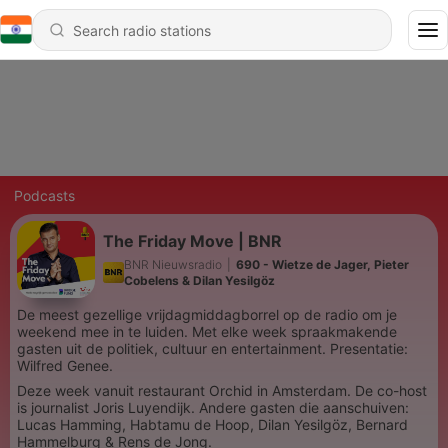
Podcasts
The Friday Move | BNR
BNR Nieuwsradio
|
690 - Wietze de Jager, Pieter
Cobelens & Dilan Yesilgöz
De meest gezellige vrijdagmiddagborrel op de radio om je
weekend mee in te luiden. Met elke week spraakmakende
gasten uit de politiek, cultuur en entertainment. Presentatie:
Wilfred Genee.
Deze week vanuit restaurant Orchid in Amsterdam. De co-host
is journalist Joris Luyendijk. Andere gasten die aanschuiven:
Lucas Hamming, Habtamu de Hoop, Dilan Yesilgöz, Bernard
Hammelburg & Rens de Jong.