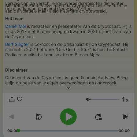
verslag van de verschillende overheidsprojecten die achter
Met kritische interviews geeft de Cryptocast kleur en duiding
deze oude munten in een nieuw jasje zitten.
aan de volatiele maar altijd kleurrijke cryptowereld.
Het team
Daniël Mol
is redacteur en presentator van de Cryptocast. Hij is
sinds 2017 met Bitcoin bezig en kwam in 2021 bij het team van
de Cryptocast.
Bert Slagter
is co-host en de prijsanalist bij de Cryptocast. Hij
schreef in 2021 het boek 'Ons Geld is Stuk', is host bij Satoshi
Radio en analist bij kennisplatform Bitcoin Alpha.
Disclaimer
De inhoud van de Cryptocast is geen financieel advies. Beleg
altijd op basis van je eigen overwegingen en onderzoek.
1
x
Volume
00:00
00:00