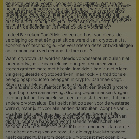
de echte wereld, voorbij coins en blockchains. Wat zijn de
Bert Slagter belt wekelijks in voor een prijsanalyse op de radio.
belangrijkste headlines van de afgelopen week? Hoe kijken
Hoe staat het ervoor op de altijd bewegelijke cryptomarkt?
regeringen wereldwijd naar de ontregelende opmars van
Hoe interacteren Bitcoin, Ethereum en de andere munten met
cryptovaluta? Welke bedrijven lopen voorop in deze revolutie?
de rest van de financiële wereld? En welke impact heeft de
En hoe positioneert Nederland zich in al dit geweld?
rest van de economie juist weer op de cryptomarkt?
In deel B zoeken Daniël Mol en een co-host van dienst de
verdieping op met één gast uit de wereld van cryptovaluta,
economie of technologie. Hoe veranderen deze ontwikkelingen
ons economisch verkeer van de toekomst?
Want: cryptovaluta worden steeds volwassener en zullen niet
meer verdwijnen. Financiële instellingen bemoeien zich in
steeds grotere mate met bitcoin. Inmiddels kan je niet alleen
via gereguleerde cryptobedrijven, maar ook via traditionele
beleggingsproducten beleggen in crypto. Daarmee krijgt
Bitcoin een plek in het traditionele financiële systeem.
Ook andere blockchaintechnologie heeft een steeds grotere
impact op onze samenleving. Grote groepen mensen krijgen
toegang tot het financiële systeem door stablecoins, bitcoin of
andere cryptovaluta. Dat geldt niet zo zeer voor de westerse
wereld, maar juist voor alle landen daarbuiten. Adoptie van
cryptovaluta stijgt het snelst in zogeheten 'lower middle
Centrale banken wereldwijd zitten ook niet stil. De uitrol van
income'-landen, vaak met onzekerheid op politiek of
digitaal centrale bankgeld wordt steeds realistischer. Het
economisch vlak als ondergrond.
ontstaan van een 'CBDC', in welk land of continent dan ook, is
een direct gevolg van de revolutie die cryptovaluta teweeg
heeft gebracht. Daarom doet de Cryptocast met open blik