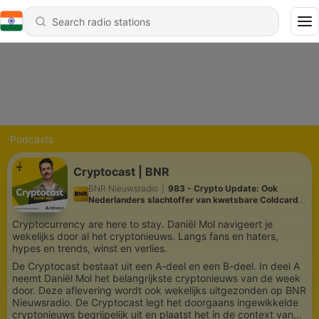
Podcasts
Cryptocast | BNR
BNR Nieuwsradio
|
983 - Crypto Update: Ook
Nederlanders slachtoffer van kwetsbare Coldcard-
wallet
Cryptocurrency are here to stay. Daniël Mol navigeert je
wekelijks door al het cryptonieuws. Langs fans en haters,
hypes en trends, winst en verlies.
De Cryptocast bestaat uit een A-deel en een B-deel. In deel A
neemt Daniël Mol het belangrijkste cryptonieuws van de week
door. Deze aflevering wordt ook wekelijks uitgezonden op BNR
Nieuwsradio. De Cryptocast legt het doorgaans ingewikkelde
cryptonieuws begrijpelijk uit en plaatst het in de context van