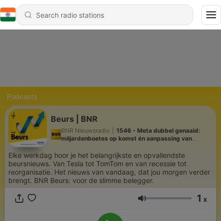
Podcasts
Beurs | BNR
BNR Nieuwsradio
|
1546 - Meta dubbel genaaid:
miljardenboetes op komst én aanpassing van
verdienmodel
Elke werkdag hoor je het belangrijkste en opvallendste
beursnieuws. Van Tesla tot TomTom en van recessie tot
reorganisatie. Het nieuws van vandaag, dat jou morgen verder
brengt. BNR Beurs: voor de slimme belegger.
1
x
Volume