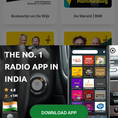
Boekestijn en De Wijk
De Wereld | BNR
De Nationale Autoshow |
De Technoloog | BNR
BNR
DOWNLOAD APP