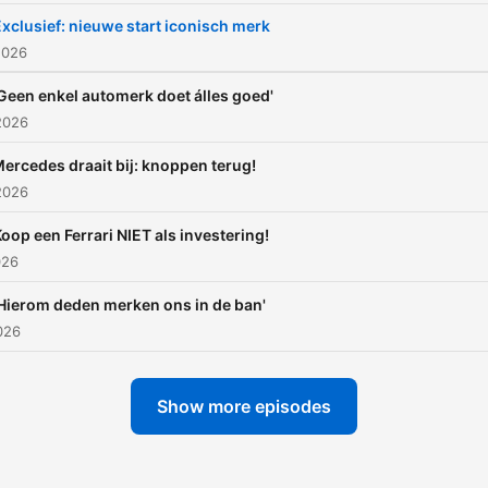
xclusief: nieuwe start iconisch merk
2026
Geen enkel automerk doet álles goed'
2026
ercedes draait bij: knoppen terug!
2026
oop een Ferrari NIET als investering!
026
'Hierom deden merken ons in de ban'
026
Show more episodes