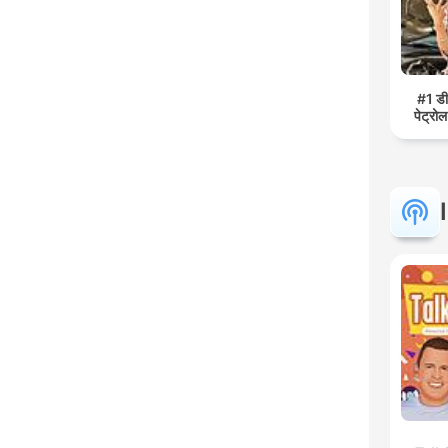
#1 डी
पेट्रो