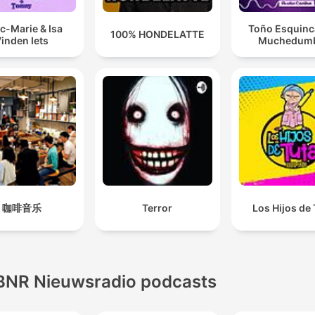
c-Marie & Isa
Toño Esquinca
100% HONDELATTE
inden Iets
Muchedum
咖啡音乐
Terror
Los Hijos de
BNR Nieuwsradio podcasts