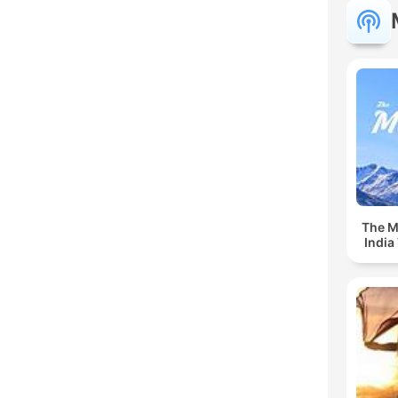
The Mu
India