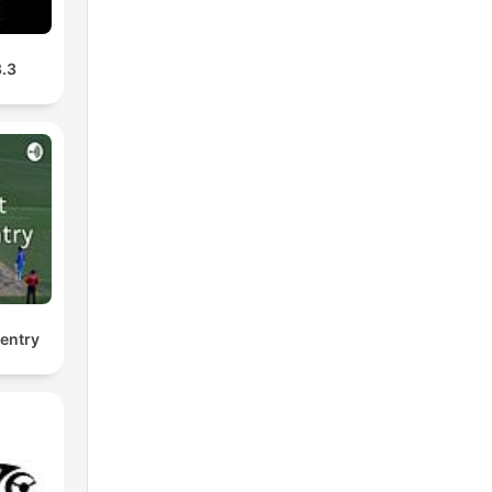
8.3
entry