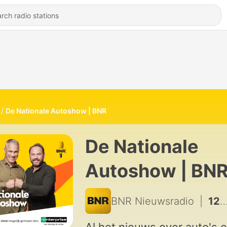
De Nationale Autoshow | BNR
De Nationale
Autoshow | BN
BNR Nieuwsradio
|
1276 - Exclusief: nieuwe start iconisch merk