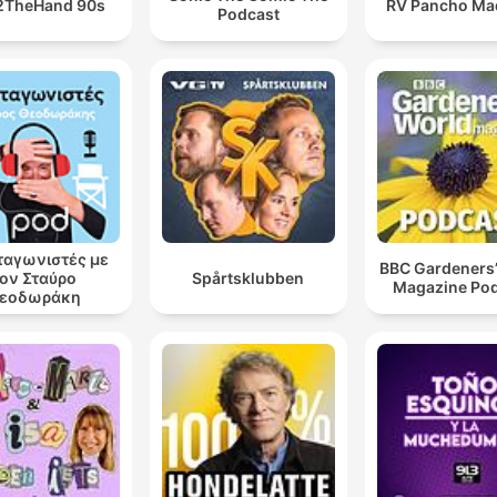
2TheHand 90s
RV Pancho Mad
Podcast
αγωνιστές με
BBC Gardeners’
ον Σταύρο
Spårtsklubben
Magazine Po
εοδωράκη