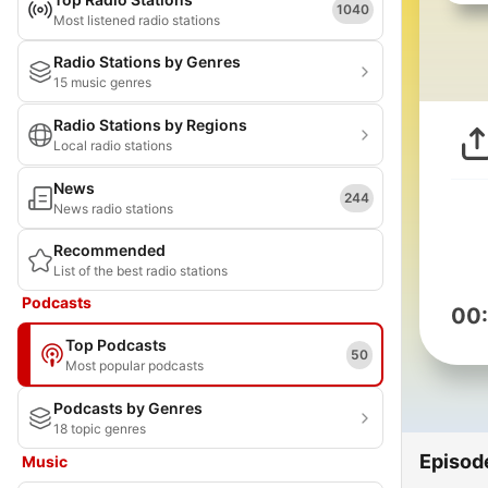
1040
Most listened radio stations
Radio Stations by Genres
15 music genres
Radio Stations by Regions
Local radio stations
News
244
News radio stations
Recommended
List of the best radio stations
Podcasts
00
Top Podcasts
50
Most popular podcasts
Podcasts by Genres
18 topic genres
Episod
Music