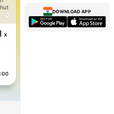
en
chut
DOWNLOAD APP
ive
1
x
:00