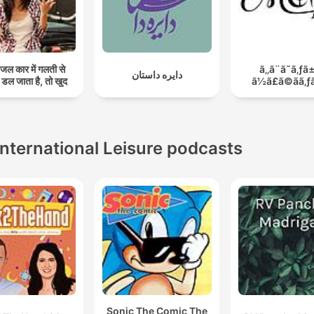
जल कार में गलती से
ã‚‚ã¨ã˜ã‚ƒã
دایره داستان
ल डल जाता है, तो खुद
ã½ã£ã©ãã‚ƒã
International Leisure podcasts
Sonic The Comic The