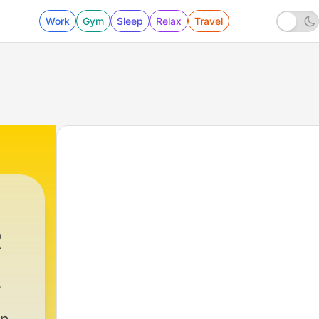
Work
Gym
Sleep
Relax
Travel
R