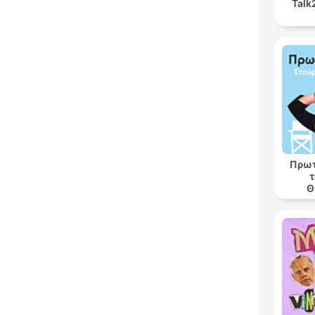
Talk
Πρωτ
τ
Θ