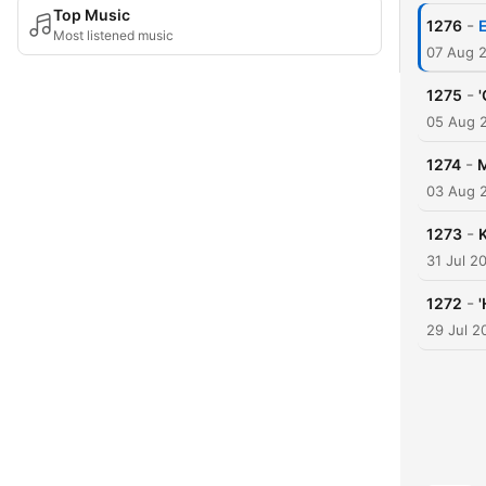
Top Music
-
1276
E
Most listened music
07 Aug 
-
1275
'
05 Aug 
-
1274
M
03 Aug 
-
1273
K
31 Jul 2
-
1272
29 Jul 2