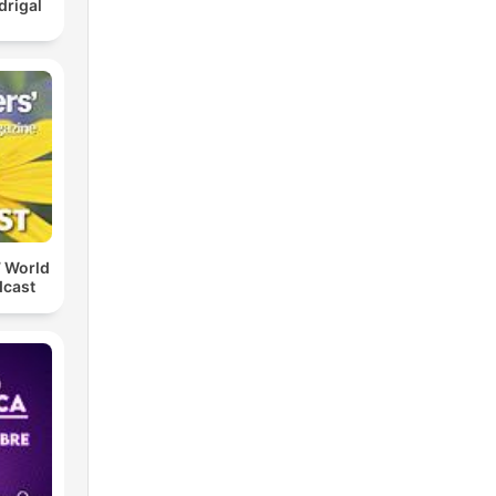
rigal
 World
dcast