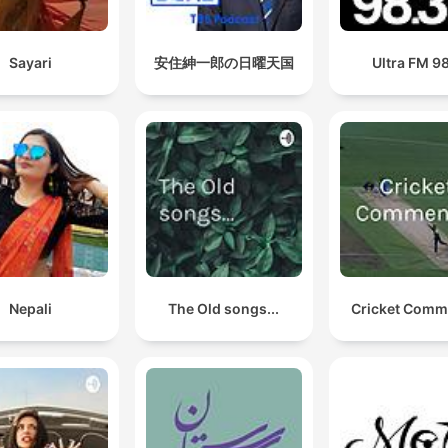
Sayari
安住紳一郎の日曜天国
Ultra FM 9
Nepali
The Old songs...
Cricket Comm