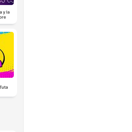
 y la
bre
 Tuta