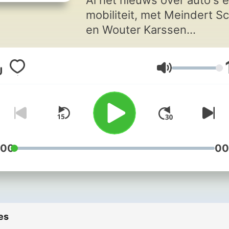
Al het nieuws over auto's 
mobiliteit, met Meindert S
en Wouter Karssen
(Autoblog.nl). Elke vrijdag l
om 15:00 uur, en altijd on
Volume
demand als podcast.
:00
00
es