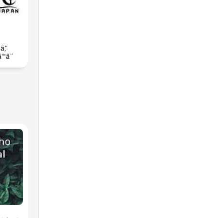
±ã‚“
™ã¨