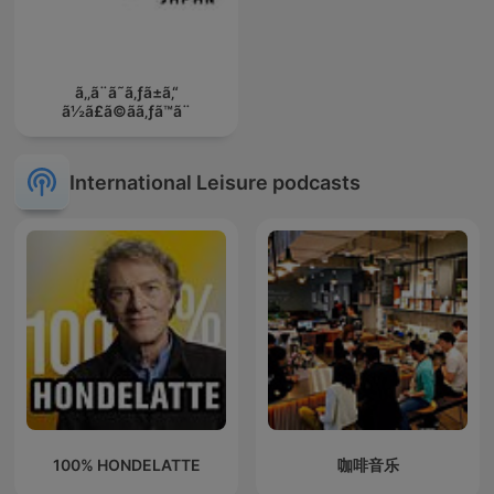
ã‚‚ã¨ã˜ã‚ƒã±ã‚“
ã½ã£ã©ãã‚ƒã™ã¨
International Leisure podcasts
100% HONDELATTE
咖啡音乐