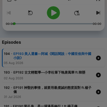
Volume
上知天文，下知地理，各式各樣的內容，你絕對想不到！
快來跟美人一起聊聊私房話吧～
合作邀約請洽：Belleyu0508@gmail.com
FB粉絲專頁：于美人
00:00
00:00
IG：yumeiren2024
喜歡我們節目，就給我們一點支持吧！
打賞連結：
Episodes
https://open.firstory.me/join/cm9p713sx0c8u01ttfhno8f29
Powered by
Firstory Hosting
-
194
EP193 美人選書—阿城《閑話閑說：中國世俗與中國
小說》
05 Aug 2026
-
193
EP192 古文輕鬆學—小李杜筆下晚唐風華 ft.韓曌
02 Aug 2026
-
192
EP191 神聖的事情，就要用最虔誠的態度面對 ft.楊子
儀
31 Jul 2026
-
191
EP190 當乩身，是一場漫長修行！ft.楊子儀