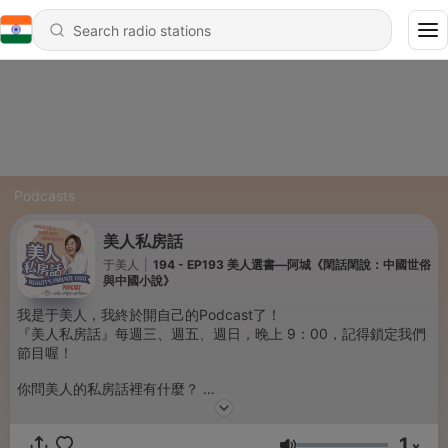
Podcasts
美人私房話
于美人
|
194 - EP193 美人選書—阿城《閑話閑說：中國世俗
與中國小說》
我是于美人，我終於開自己的Podcast了！
『美人私房話』每週三、週五、週日，晚上 9：00，記得鎖定我們
節目喔！
你問美人的私房話裡有什麼？
不管你是想要學會如何掌握自己的命運，
還是想要擁有幸福美滿的生活！
1
又或是想要知道美人每天都在做些什麼、關心什麼？
x