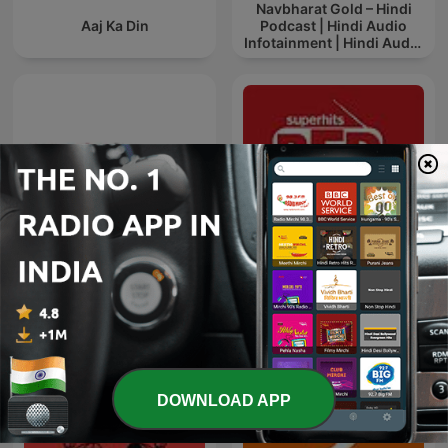
Navbharat Gold – Hindi
Aaj Ka Din
Podcast | Hindi Audio
Infotainment | Hindi Audio
News
Red FM Coronavirus -
TECH IN KANNADA
#CareKaroNa
DOWNLOAD APP