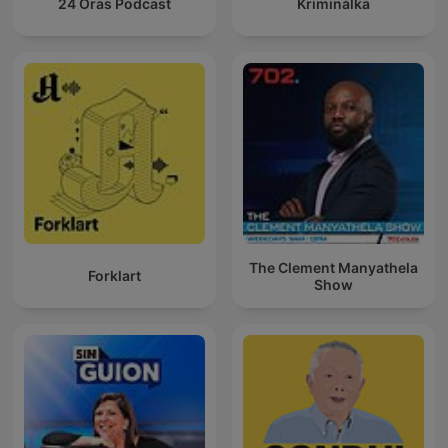
24 Oras Podcast
Kriminálka
The Clement Manyathela
Forklart
Show