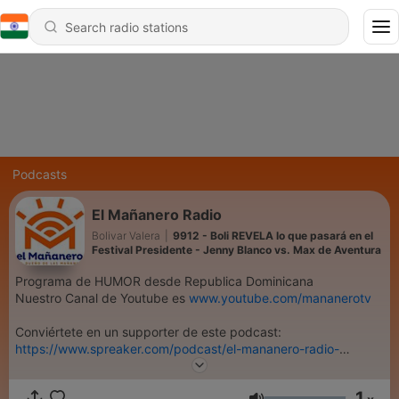
Podcasts
El Mañanero Radio
Bolivar Valera
|
9912 - Boli REVELA lo que pasará en el
Festival Presidente - Jenny Blanco vs. Max de Aventura
Programa de HUMOR desde Republica Dominicana
Nuestro Canal de Youtube es
www.youtube.com/mananerotv
Conviértete en un supporter de este podcast:
https://www.spreaker.com/podcast/el-mananero-radio-
-3086101/support
.
1