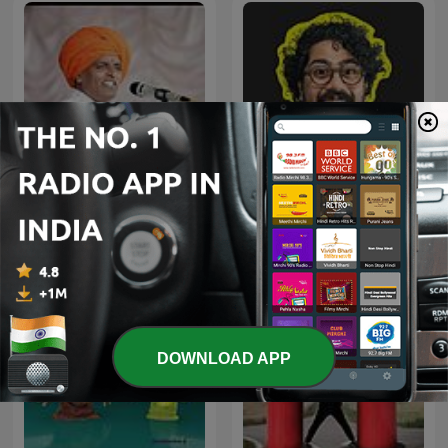
Whyfal (व्हायफळ) a Marathi
इंदुरीकर महाराज
Podcast
DOWNLOAD APP