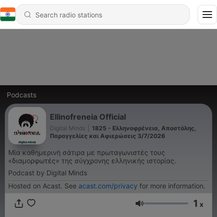
Podcasts
Ellinofreneia Official
Digital Minds
|
1825 - Ελληνοφρένεια, Αποστόλης,
Παραγγελίες και Αφιερώσεις 3/7/2026
Μία καθημερινή σάτιρα με πρωταγωνιστές τους
«διαμορφωτές» της σύγχρονης ελληνικής ιστορίας.
Podcast by Digital Minds
Hosted on Acast. See
acast.com/privacy
for more information.
1
x
Volume