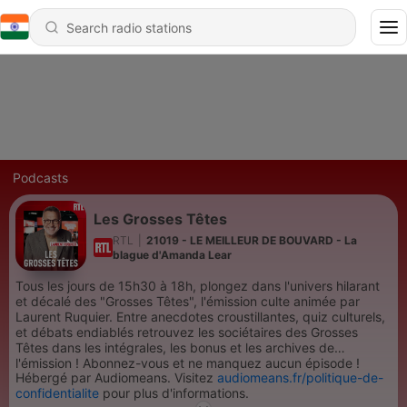
Podcasts
Les Grosses Têtes
RTL
|
21019 - LE MEILLEUR DE BOUVARD - La
blague d'Amanda Lear
Tous les jours de 15h30 à 18h, plongez dans l'univers hilarant
et décalé des "Grosses Têtes", l'émission culte animée par
Laurent Ruquier. Entre anecdotes croustillantes, quiz culturels,
et débats endiablés retrouvez les sociétaires des Grosses
Têtes dans les intégrales, les bonus et les archives de
l'émission ! Abonnez-vous et ne manquez aucun épisode !
Hébergé par Audiomeans. Visitez
audiomeans.fr/politique-de-
confidentialite
pour plus d'informations.