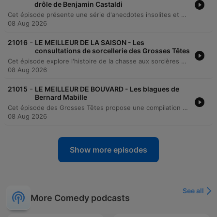
drôle de Benjamin Castaldi
Cet épisode présente une série d'anecdotes insolites et humoristiques. Le récit débute par l'histoire surprenante d'un homme découvrant un trésor caché dans le grenier de sa femme, composé de 150 000 euros et de trois œufs, révélant ainsi un secret conjugal inattendu. La séquence suivante relate une confrontation absurde à l'Élysée entre un individu prétendant être au-dessus de toutes les fonctions de l'État, allant jusqu'à se proclamer supérieur à Dieu.
08 Aug 2026
-
21016
LE MEILLEUR DE LA SAISON - Les
consultations de sorcellerie des Grosses Têtes
Cet épisode explore l'histoire de la chasse aux sorcières et son interdiction par Louis XIV en 1682, tout en faisant un parallèle avec les pratiques de soins alternatives contemporaines. La discussion aborde les critères d'accusation historiques, tels que la couleur des cheveux, avant de se tourner vers le témoignage sur l'efficacité perçue des rebouteux, magnétiseurs et coupeurs de feu pour traiter le stress ou la douleur.
08 Aug 2026
-
21015
LE MEILLEUR DE BOUVARD - Les blagues de
Bernard Mabille
Cet épisode des Grosses Têtes propose une compilation de blagues courtes et de traits d'humour classiques. Le contenu alterne entre des dialogues absurdes impliquant des marchands d'animaux, des observations humoristiques lors d'un baptême de l'air, et un échange satirique entre un enfant et son père sur les notions de richesse et de pauvreté.
08 Aug 2026
Show more episodes
See all
More Comedy podcasts