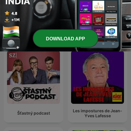
Renascença -
The Joe Rogan Experience
Extremamente
Desagradável
DOWNLOAD APP
Les impostures de Jean-
Šťastný podcast
Yves Lafesse