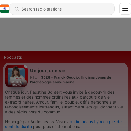
Podcasts
Un jour, une vie
RTL
|
3528 - Franck Goddio, l'Indiana Jones de
l'archéologie sous-marine
Chaque jour, Faustine Bollaert vous invite à découvrir des
femmes et des hommes ordinaires aux parcours de vie
extraordinaires. Amour, famille, couple, défis personnels et
rebondissements inattendus, autant de sujets qui donnent vie
à des récits hors du commun.
Hébergé par Audiomeans. Visitez
audiomeans.fr/politique-de-
confidentialite
pour plus d'informations.