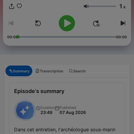
1
x
Volume
00:00
00:00
Summary
Transcription
Search
Episode's summary
Duration
Published
23:49
07 Aug 2026
Dans cet entretien, l'archéologue sous-marin