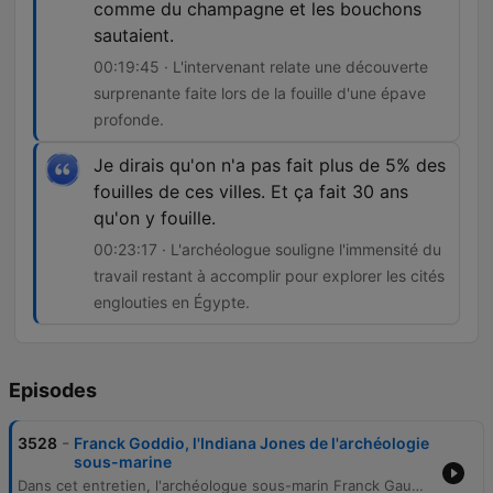
comme du champagne et les bouchons
sautaient.
00:19:45 · L'intervenant relate une découverte
surprenante faite lors de la fouille d'une épave
profonde.
Je dirais qu'on n'a pas fait plus de 5% des
fouilles de ces villes. Et ça fait 30 ans
qu'on y fouille.
00:23:17 · L'archéologue souligne l'immensité du
travail restant à accomplir pour explorer les cités
englouties en Égypte.
Episodes
-
3528
Franck Goddio, l'Indiana Jones de l'archéologie
sous-marine
Dans cet entretien, l'archéologue sous-marin Franck Gaudiot présente ses découvertes de villes englouties en Égypte, notamment à la baie d'Aboukir, et explique les méthodes scientifiques utilisées pour localiser et extraire des vestiges antiques. Il détaille également les techniques de récupération d'objets, allant de l'usage de grues à celui de ballons, ainsi que ses explorations d'épaves aux Philippines.