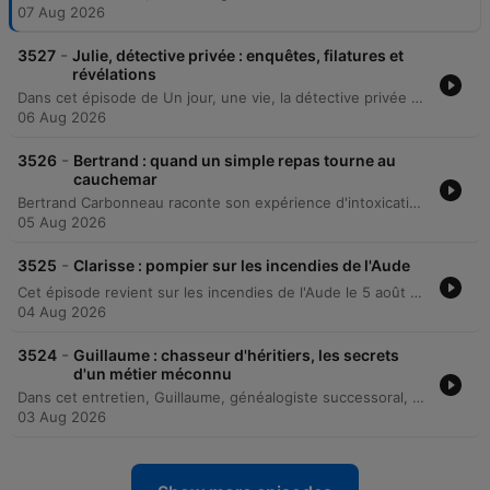
07 Aug 2026
-
3527
Julie, détective privée : enquêtes, filatures et
révélations
Dans cet épisode de Un jour, une vie, la détective privée Julie Catalifo présente les coulisses de son métier, des stratégies d'anonymat à la diversité de ses missions, allant de la fraude à l'assurance à la protection animale. L'avocate Emma Léotti apporte un éclairage essentiel sur le cadre juridique, notamment concernant le respect de la vie privée et la recevabilité des preuves devant la justice.
06 Aug 2026
-
3526
Bertrand : quand un simple repas tourne au
cauchemar
Bertrand Carbonneau raconte son expérience d'intoxication grave après avoir consommé une courge amère, causée par la cucurbitacine. Ce poison, issu d'un croisement accidentel entre variétés, a provoqué des symptômes sévères, incluant la perte de cheveux et de peau. L'émission aborde ensuite l'absence d'information des magasins lors de tels incidents et l'analyse des mécanismes de surveillance alimentaire par l'expert Pascal Hébel. Enfin, la présentation de l'application Alerte Conso permet de découvrir comment recevoir des notifications proactives sur les rappels de produits.
05 Aug 2026
-
3525
Clarisse : pompier sur les incendies de l'Aude
Cet épisode revient sur les incendies de l'Aude le 5 août dernier à travers les témoignages de Clarisse, une pompière, et d'Eglantine, habitante du village de Ribaud. Elles décrivent la progression rapide des flammes, les procédures d'urgence pour survivre au milieu des feux et l'ambiance de guerre vécue lors de l'intervention des secours. L'entretien explore également le parcours professionnel de Clarisse, de sa vocation initiale chez les jeunes sapeurs-pompiers jusqu'aux réalités du métier. L'épisode aborde les qualités essentielles pour devenir pompier, telles que l'esprit d'équipe et la bienveillance, tout en lançant un appel aux futurs volontaires.
04 Aug 2026
-
3524
Guillaume : chasseur d'héritiers, les secrets
d'un métier méconnu
Dans cet entretien, Guillaume, généalogiste successoral, explique son métier de chercheur d'héritiers et partage des anecdotes marquantes, allant de découvertes fortunées à des secrets de famille sordides. Il évoque également les particularités de ses enquêtes lors d'inventaires, comme la découverte d'objets insolites ou de trésors cachés. L'exploration des coulisses du métier aborde la responsabilité juridique, l'aspect international des recherches et la complexité des successions. L'invité raconte comment il a résolu une énigme familiale impliquant un enfant caché, tout en soulignant l'importance de conserver des preuves physiques pour prouver une filiation.
03 Aug 2026