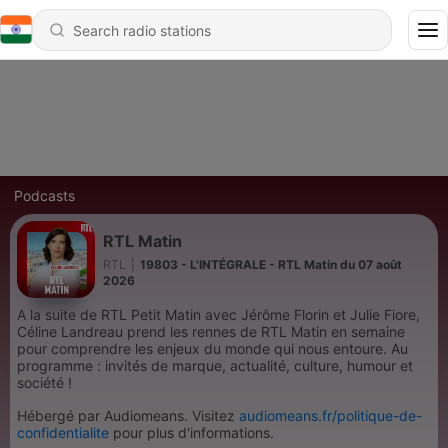
Podcasts
RTL Matin
RTL
|
19803 - L'INTÉGRALE - RTL Matin du 07 août
2026
A la suite de RTL Petit Matin avec Jérôme Florin et Julie Fiore,
Céline Landreau prend les rennes de RTL Matin en semaine
pour comprendre les enjeux du monde qui nous entoure. Au
programme : invités de marque, actualité, culture, humour et
société !
Hébergé par Audiomeans. Visitez
audiomeans.fr/politique-de-
confidentialite
pour plus d'informations.