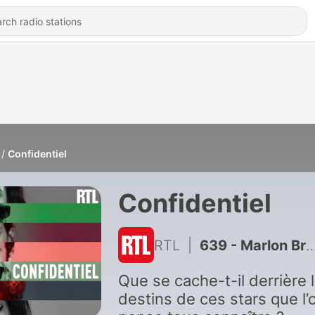
Confidentiel
Confidentiel
RTL
|
639 - Marlon Brando, des fêlures intimes qui devinrent une force
Que se cache-t-il derrière 
destins de ces stars que l’