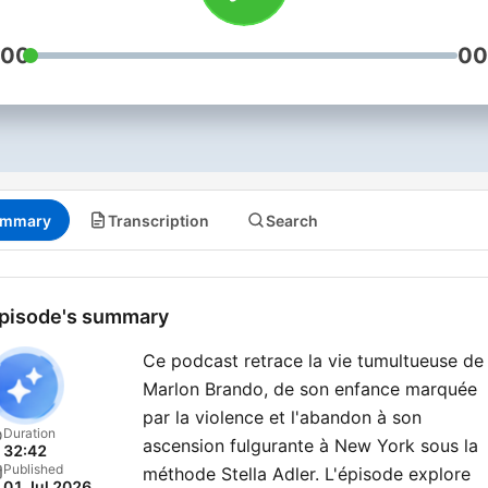
Mylène Farmer ou encore
François Mitterrand, le po
:00
00
"Confidentiel" vous révèle
qu’il y a derrière les parcou
hors normes des icônes d
cinéma, de la musique, de 
mode, du sport, de la polit
ou encore de la royauté.
mmary
Transcription
Search
Témoignages, archives
sonores et révélations
exclusives vous invitent à
pisode's summary
redécouvrir ces célébrités
sous un nouveau jour, loin
Ce podcast retrace la vie tumultueuse de
projecteurs.
Marlon Brando, de son enfance marquée
par la violence et l'abandon à son
Duration
ascension fulgurante à New York sous la
32:42
Published
méthode Stella Adler. L'épisode explore
01 Jul 2026