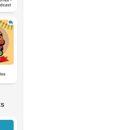
odcast
les
ts