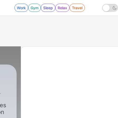
Work
Gym
Sleep
Relax
Travel
les
on