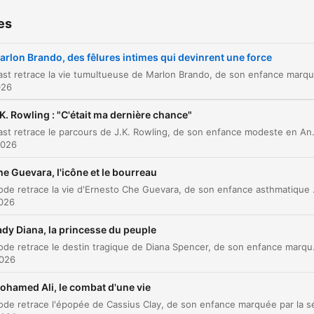
Le succès, la rébellion et la vie de sex-symbol
00:10:27
es
Identité, désirs et vie privée tumultueuse
00:13:48
arlon Brando, des fêlures intimes qui devinrent une force
Vie privée et tempêtes personnelles
00:15:07
026
La ruine financière et l'instabilité professionnel
00:17:02
.K. Rowling : "C'était ma dernière chance"
Le royaume polynésien et le changement de vi
00:19:12
Ce podcast retrace le parcours de J.K. Rowling, de son enfance modeste en Angleterre et ses épreuves personnelle
2026
Entretien avec François Forestier : L'homme et 
00:20:06
mythe
e Guevara, l'icône et le bourreau
Cet épisode retrace la vie d'Ernesto Che Guevara, de son enfance asthmatique en Argentine à son rôle de révoluti
La renaissance par Le Parrain
00:23:23
2026
L'ère du mercenaire et l'autodestruction
00:25:09
ady Diana, la princesse du peuple
Cet épisode retrace le destin tragique de Diana Spencer, de son enfance marquée par le divorce de ses parents à son ascension 
Les dernières années et la fin d'une légende
00:27:53
2026
lick on a chapter to go directly to that moment
ohamed Ali, le combat d'une vie
lights