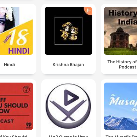
00:22:26 · L'invité François Forestier nuance la description de
Brando en le qualifiant de figure contradictoire plutôt que de
simple tyran.
Il y a un avant-Brando, un après-Brando.
00:31:35 · L'expert souligne l'impact révolutionnaire de l'acteu
sur l'histoire du cinéma mondial.
The History of
Hindi
Krishna Bhajan
Podcast
ff You Should
Mp3 Quran In Urdu
The Musafir St