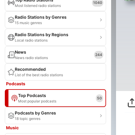
1040
Most listened radio stations
Radio Stations by Genres
15 music genres
Radio Stations by Regions
Local radio stations
News
244
News radio stations
Recommended
List of the best radio stations
Podcasts
Top Podcasts
50
Most popular podcasts
Podcasts by Genres
18 topic genres
Music