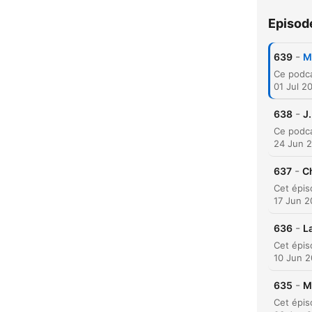
Episod
-
639
M
01 Jul 2
-
638
J
24 Jun 
-
637
Ch
17 Jun 
-
636
L
10 Jun 
C
-
635
M
High