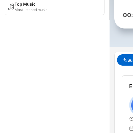
Top Music
Most listened music
00
Su
E