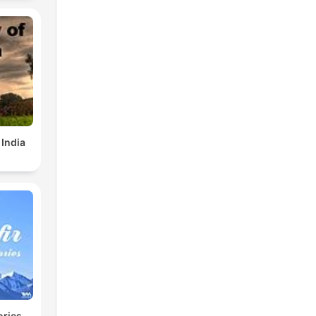
r
 India
ories -