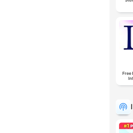
Free 
In