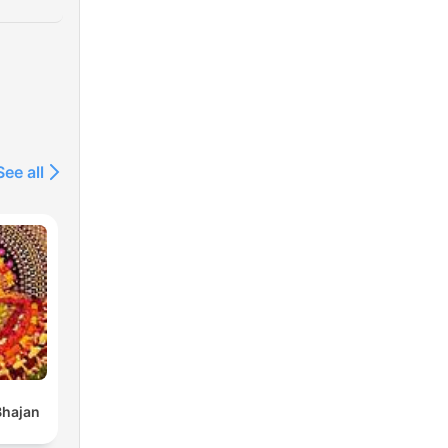
.
See all
e
 »
 et
Bhajan