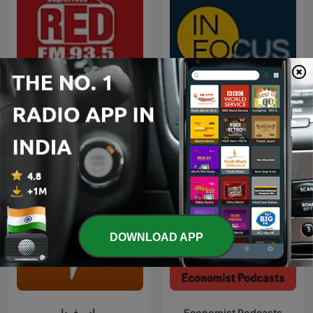
Red FM Coronavirus -
In Focus by The Hindu
#CareKaroNa
DOWNLOAD APP
رادیو فردا
Economist Podcasts