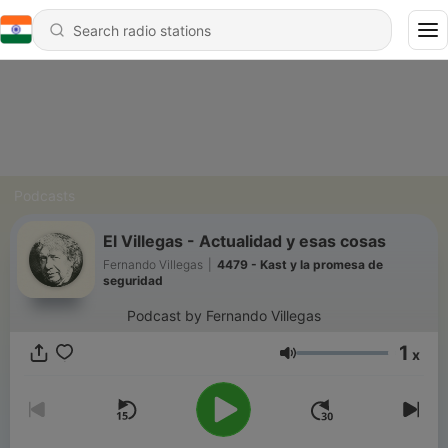
Podcasts
El Villegas - Actualidad y esas cosas
Fernando Villegas
|
4479 - Kast y la promesa de
seguridad
Podcast by Fernando Villegas
1
x
Volume