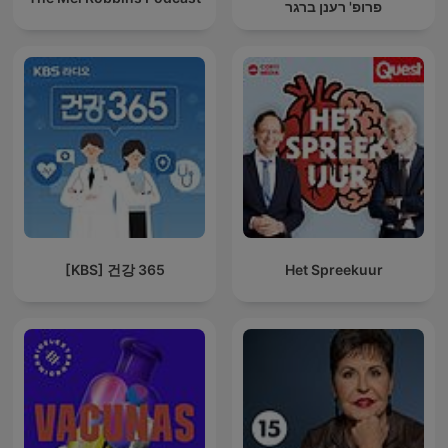
פרופ' רענן ברגר
[KBS] 건강 365
Het Spreekuur