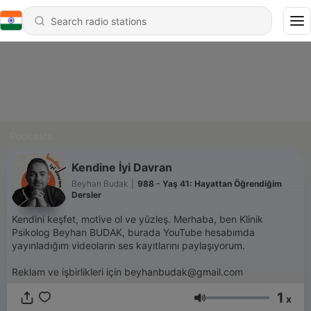
Podcasts
Kendine İyi Davran
Beyhan Budak
|
988 - Yaş 41: Hayattan Öğrendiğim
Dersler
Kendini keşfet, motive ol ve yüzleş. Merhaba, ben Klinik
Psikolog Beyhan BUDAK, burada YouTube hesabımda
yayınladığım videoların ses kayıtlarını paylaşıyorum.
Reklam ve işbirlikleri için beyhanbudak@gmail.com
1
x
Volume