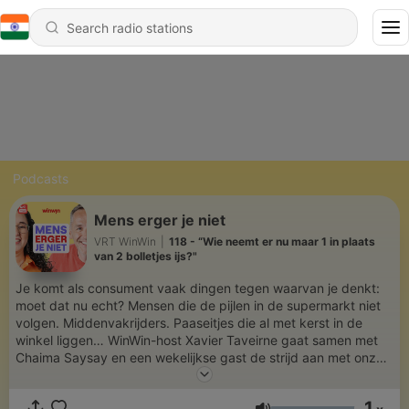
Podcasts
Mens erger je niet
VRT WinWin
|
118 - “Wie neemt er nu maar 1 in plaats
van 2 bolletjes ijs?"
Je komt als consument vaak dingen tegen waarvan je denkt:
moet dat nu echt? Mensen die de pijlen in de supermarkt niet
volgen. Middenvakrijders. Paaseitjes die al met kerst in de
winkel liggen… WinWin-host Xavier Taveirne gaat samen met
Chaima Saysay en een wekelijkse gast de strijd aan met onze
kleine ergernissen van het dagelijkse leven. Omdat een klein
beetje ergeren gewéldig kan opluchten.
1