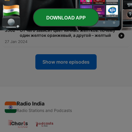
-
3503
Как в два счета очистить овощи от семян:
метод ушлых шеф-поваров – хозяйкам на
заметку
DOWNLOAD APP
03 Feb 2024
-
3502
От чего зависит цвет яичных желтков: почему
один желток оранжевый, а другой – желтый
27 Jan 2024
Show more episodes
Radio India
Radio Stations and Podcasts