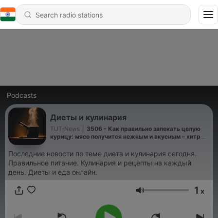
Podcasts
Диеты и кулинария
TUT-News
|
3506 - Как правильно запекать целую
курицу: мясо получится нежным и вкусным – хитрый
трюк кулинаров
Последние новости по теме диета и кулинария сегодня.
Правильное питание. Кулинария и рецепты на каждый
день. Диеты и еда онлайн.
1
x
Volume