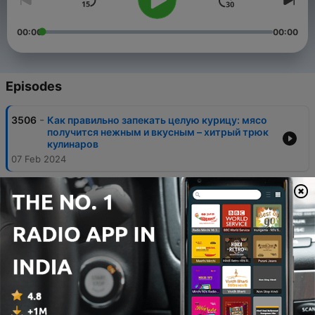
00:00
00:00
Episodes
-
3506
Как правильно запекать целую курицу: мясо
получится нежным и вкусным – хитрый трюк
кулинаров
07 Feb 2024
-
3505
Как хранить зелень, чтобы не увяла и не
потеряла вкус: умные хозяйки раскрыли
секрет – подойдет каждому
06 Feb 2024
-
3504
Как сделать вкус кофе более насыщенным:
выручит простая хитрость – ее запомнит
даже ребенок
04 Feb 2024