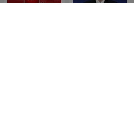
The Last Word with
News File
Lawrence O’Donnell
Gość Radia ZET
El Bueno, la Mala y el Feo