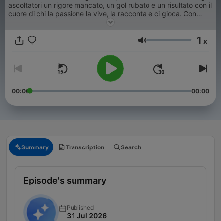
ascoltatori un rigore mancato, un gol rubato e un risultato con il
cuore di chi la passione la vive, la racconta e ci gioca. Con
imitazioni, tic, smorfie, scherzi da spogliatoio e ironia
irriverente. L'unico programma in diretta sul calcio a partite
1
appena finite, in cui da casa o dallo stadio gli ascoltatori
x
Volume
possono dire la loro perché sono sempre convocati.
00:00
00:00
Summary
Transcription
Search
Episode's summary
Published
31 Jul 2026