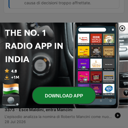
causa di decisioni troppo affrettate.
Episodes
-
3376
Grande grande grande Franco
Un tributo commovente a Franco Baresi, celebrando la sua leggendaria carriera nel Milan e nella Nazionale italiana, il suo carisma e l'intelligenza tattica che lo hanno reso un leader indimenticabile. Attraverso i ricordi di esperti, viene ripercorsa l'essenza della sua leadership e il profondo legame con i tifosi. L'episodio analizza inoltre le dinamiche del calcio moderno, dalle critiche alla gestione commerciale della FIFA sotto la presidenza Infantino alle polemiche sulla Nazionale italiana. La discussione si estende al calciomercato europeo, alle ambizioni geopolitiche del calcio e all'evoluzione della NBA attraverso l'eredità di LeBron James.
31 Jul 2026
-
3375
A volte ritornano
Un dibattito approfondito sulla gestione della Nazionale italiana, analizzando il rapporto tra Mancini e la federazione, le criticità comunicative e il confronto tecnico con figure come Conte e Pirlo. La discussione esplora inoltre la necessità di bilanciare i risultati immediati con lo sviluppo dei settori giovanili e le difficoltà economiche dei club italiani. L'episodio si sposta poi su temi di calciomercato e motorsport, esaminando le novità tecniche della Ferrari e le incertezze logistiche riguardanti la possibile corsa della Formula 1 a Imola nel periodo natalizio.
30 Jul 2026
-
3374
Errori e opportunità
L'episodio analizza le recenti polemiche legate alla gestione della Federazione Calcio, con particolare attenzione alle critiche verso le nomine di Roberto Mancini e il mancato rinnovo di Andrea Pirlo, spesso accusate di logiche di 'amichettismo'. La discussione affronta inoltre il fallimento dei progetti di rinnovamento legati a Maldini e Leonardo e le tensioni nella politica sportiva italiana sotto la guida di Malagò. Il dibattito si sposta poi sulle dinamiche di mercato del Milan, identificando la situazione contrattuale di Leao come un ostacolo fondamentale per lo sviluppo delle operazioni di mercato del club. La puntata si conclude con una riflessione sull'immobilità strutturale del calcio italiano.
DOWNLOAD APP
29 Jul 2026
-
3373
Esce Maldini, entra Mancini
L'episodio analizza la nomina di Roberto Mancini come nuovo commissario tecnico della nazionale italiana, esaminando le tensioni politiche all'interno della Federcalcio e il ruolo dei vertici come Malagò, Maldini e Leonardo. Il dibattito affronta le criticità strutturali del calcio italiano, dal problema degli elegibili alla gestione delle dimissioni e delle candidature controverse. La discussione si estende poi alle implicazioni della gestione federale e alle difficoltà di altri sport come il ciclismo, concludendosi con una riflessione sul declino delle risorse e sulle prospettive future per lo sport nazionale.
28 Jul 2026