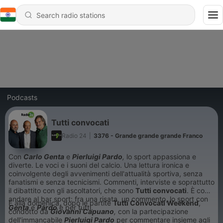
Podcasts
Tutti convocati
Radio 24
|
3376 - Grande grande grande Franco
Con
Carlo Genta
e
Pierluigi Pardo
,
lo sport appassiona e
diverte. Le voci e i suoni del calcio. Una lettura ironica e
coinvolgente degli avvenimenti dell'attualità sportiva, senza
fanatismi e senza tecnicismi. Commenti, interviste e soprattutto
il dibattito con gli ascoltatori, che sono
T
utti convocati
. È come
andare al bar sport: fra una risata, un commento, lo sport con
E alla domenica, dopo le partite
Tutti Convocati Weekend
,
Genta
e
Pardo
è per tutti.
condotto da
Giovanni Capuano
,
con la partecipazione
dell'immancabile
Pierluigi Pardo
per commentare insieme agli