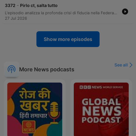
-
3372
Pirlo ct, salta tutto
L'episodio analizza la profonda crisi di fiducia nella Federazione Calcio Italiana, esaminando il conflitto tra le strategie della presidenza Malagò e i progetti di figure come Maldini e Leonardo. Viene discussa l'incertezza sulla guida della Nazionale, valutando profili quali Mancini, Pirlo e Conte in un contesto di tensioni tra interessi commerciali e ruolo istituzionale. Il dibattito si estende alla gestione del Napoli sotto De Laurentiis e alle prospettive di mercato con l'ipotesi Allegri. Infine, l'attenzione si sposta sulla Formula 1, analizzando le prestazioni della McLaren e le sfide tecniche e gerarchiche all'interno della Ferrari in seguito al Gran Premio d'Ungheria.
27 Jul 2026
Show more episodes
See all
More News podcasts