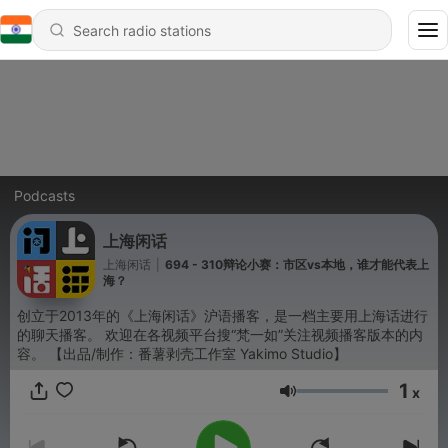
Podcasts
上海闲话
上海闲话
|
694 - 310辩论小赛：市区vs本地，谁才能代表上
海？
创立于2013年的《上海闲话》沪语播客，是一档主要用上海话进行
的聊天播客。 欢迎在各视频平台搜“梵一如”关注视频播客版本的内
容。 【出品/制作：番薯剥壳工作室 Yakimo Studio】
1
x
Volume