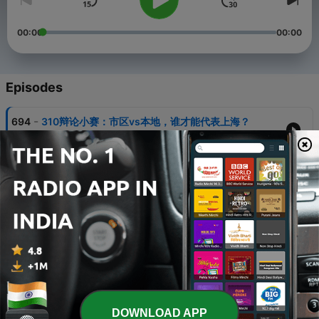
00:00
00:00
Episodes
-
694
310辩论小赛：市区vs本地，谁才能代表上海？
08 Jul 2026
-
693
“我型我秀”20年同学会：回到那个充满记忆的夏天
27 Jun 2026
-
692
沪上代表“好声音”：我们的从艺经历和城市记忆
15 May 2026
-
691
和《菜肉馄饨》作者聊聊上海的“烟火气”
02 May 2026
-
690
上海的时尚嗲囡囡们都怎么“拗造型”、“翻行头”的？
DOWNLOAD APP