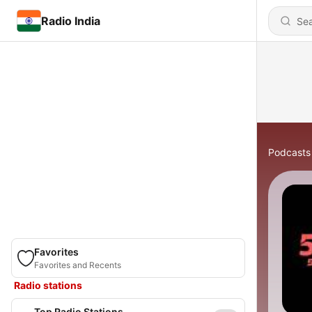
Radio India
Podcasts
Favorites
Favorites and Recents
Radio stations
Top Radio Stations