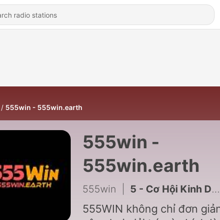
555win - 555win.earth
555win -
555win.earth
555win
|
5 - Cơ Hội Kinh Doanh Với Chương Trình Đại Lý 555WIN
555WIN không chỉ đơn giản