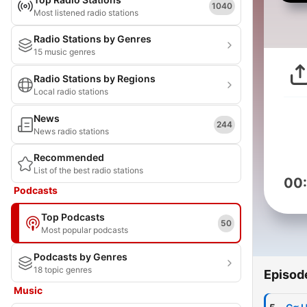
1040
Most listened radio stations
Radio Stations by Genres
15 music genres
Radio Stations by Regions
Local radio stations
News
244
News radio stations
Recommended
List of the best radio stations
00
Podcasts
Top Podcasts
50
Most popular podcasts
Podcasts by Genres
18 topic genres
Episod
Music