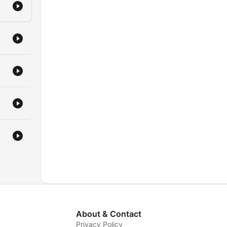
About & Contact
Privacy Policy