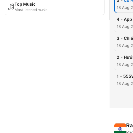
-
5
Cơ H
Top Music
18 Aug 
Most listened music
-
4
App 
18 Aug 
-
3
Chiế
18 Aug 
-
2
Hướn
18 Aug 
-
1
555W
18 Aug 
Ra
Rad