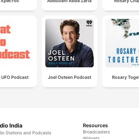
Христос
Abdullahi Abba Zaria
Rosary Cha
t UFO Podcast
Joel Osteen Podcast
Rosary Toge
dio India
Resources
Broadcasters
io Stations and Podcasts
Widgets