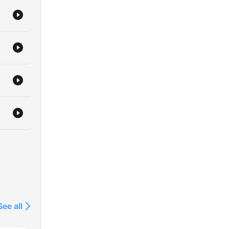
sta
nos
.
idad
See all
el