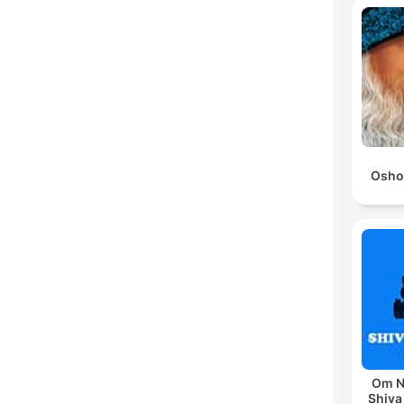
Osho
Om N
Shiva