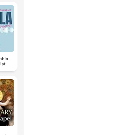
abla –
ist