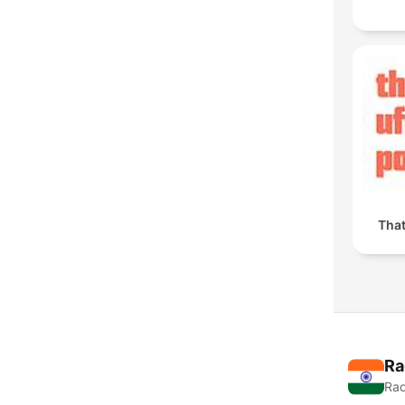
Tha
Ra
Rad