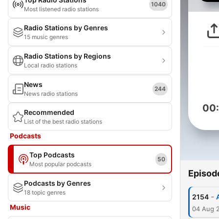
1040
Most listened radio stations
Radio Stations by Genres
15 music genres
Radio Stations by Regions
Local radio stations
News
244
News radio stations
00
Recommended
List of the best radio stations
Podcasts
Top Podcasts
50
Most popular podcasts
Episod
Podcasts by Genres
18 topic genres
-
2154
Music
04 Aug 