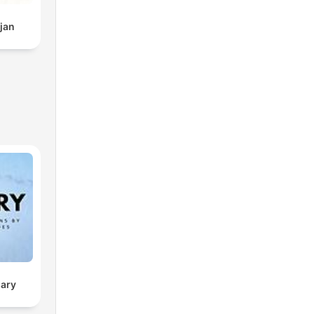
jan
sary