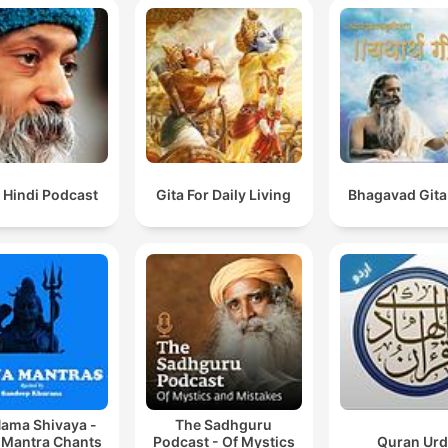
mensaje diario que Dios ti
para ellos. Apoya nuestro
ministerio Dios esta
cambiando y sanando vida
través de de esta emisora,
agradecemos tu apoyo y el
sentir que tienes en tu co
 Hindi Podcast
Gita For Daily Living
Bhagavad Gita
para que este Ministerio n
se detenga.
www.rokastereo.com
ama Shivaya -
The Sadhguru
 Mantra Chants
Podcast - Of Mystics
Quran Ur