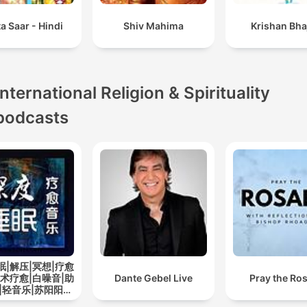
a Saar - Hindi
Shiv Mahima
Krishan Bha
International Religion & Spirituality
podcasts
眠|解压|冥想|疗愈
艺术疗愈|白噪音|助
Dante Gebel Live
Pray the Ro
|轻音乐|苏阳阳频
道