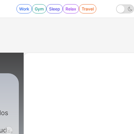
Work
Gym
Sleep
Relax
Travel
tud