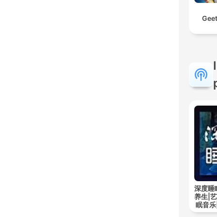
Geet
深度睡
养生|
眠音乐