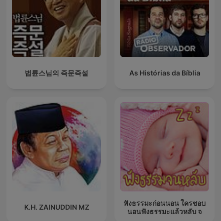
법륜스님의 즉문즉설
As Histórias da Bíblia
ฟังธรรมะก่อนนอน ใครชอบ
K.H. ZAINUDDIN MZ
นอนฟังธรรมะแล้วหลับ จ