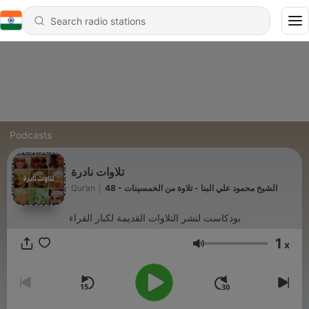
Podcasts
تلاوات نادرة
Qur’an
|
48 - الشيخ محمود علي البنا - تلاوة من الخمسينات
بودكاست لنشر التلاوات القديمة لكبار القراء
1
x
Volume