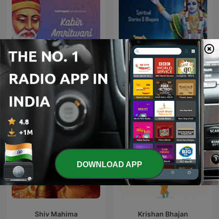
Kabir Amritwani
Geeta Saar - Hindi
DOWNLOAD APP
Shiv Mahima
Krishan Bhajan