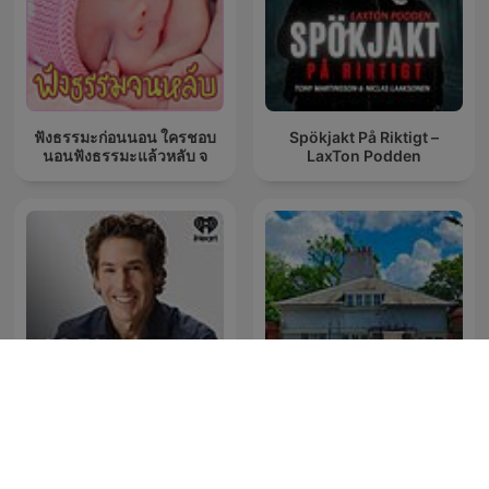
ฟังธรรมะก่อนนอน ใครชอบ
Spökjakt På Riktigt –
นอนฟังธรรมะแล้วหลับ จ
LaxTon Podden
Igehirdetések - Angliai
Joel Osteen Podcast
Magyar Református
Egyház