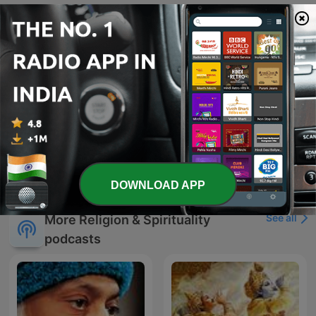
-
860
Mi encuentro conmigo
A través de la analogía del orden físico y el examen espiritual, este episodio explora la importancia de realizar un inventario emocional honesto. El orador analiza cómo tendemos a evitar verdades incómodas mediante mecanismos como la disonancia cognitiva, el error de atribución fundamental y la creación de versiones idealizadas de nosotros mismos para evitar el dolor del autoexamen. Se profundiza en la diferencia entre la introspección negativa y una autoevaluación constructiva bajo la perspectiva de Dios. El mensaje final enfatiza que enfrentar los miedos y practicar la honestidad radical es esencial para el crecimiento espiritual, concluyendo con un llamado a la acción y una oración de confesión y purificación.
13 Jul 2026
-
859
Trastorno de apego divino
Este episodio explora cómo el apego y la crianza en la infancia moldean nuestra estructura emocional y nuestra capacidad de vincularnos en la adultez, analizando cómo el rechazo puede generar mecanismos de supervivencia como la complacencia o la vergüenza. Se profundiza en cómo estas experiencias afectan la percepción de la divinidad, desarrollando un 'apego divino' que puede ser evitativo, ansioso o desorganizado. A través del encuentro bíblico entre Jesús y la mujer samaritana, se analiza la vulnerabilidad y la importancia de la verdad sin condena para transformar el dolor en testimonio. El episodio concluye con una reflexión sobre la importancia de la autenticidad y la humildad, instando a los creyentes a encontrar su verdadera identidad y sanidad en la fe.
06 Jul 2026
Show more episodes
DOWNLOAD APP
See all
More Religion & Spirituality
podcasts