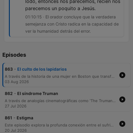
lodo, entonces nos parecemos, recién nos
parecemos un poquito a Jesús.
01:10:15 · El orador concluye que la verdadera
semejanza con Cristo radica en la capacidad de
ver la humanidad detrás del error.
Episodes
-
863
El culto de los lapidarios
A través de la historia de una mujer en Boston que transformó un gasto perdido en una cena para personas sin hogar, este episodio reflexiona sobre las etiquetas sociales y la identidad cristiana. El narrador analiza el relato bíblico de la mujer sorprendida en adulterio para contrastar la cultura del juicio y el legalismo con la gracia transformadora de Jesús. Se explora la peligrosidad de los pecados del espíritu, como el orgullo y la crítica, que suelen ser invisibles para quien los comete. El mensaje final es un llamado a abandonar el 'culto a los lapidarios' para construir una comunidad que sea un refugio de acogida, capaz de ver la humanidad detrás del error sin recurrir a la condena.
03 Aug 2026
-
862
El síndrome Truman
A través de analogías cinematográficas como 'The Truman Show' y figuras bíblicas como María y Job, este episodio explora la necesidad de rendir el ego para alcanzar la verdadera libertad espiritual. El orador analiza cómo la ilusión del control y la búsqueda de seguridad material impiden una relación auténtica con lo divino. Se profundiza en la diferencia entre una entrega condicional, que busca beneficios personales, y una entrega incondicional basada en la aceptación de lo incontrolable. El mensaje final insta a los oyentes a abandonar sus proyecciones personales para permitir que Dios tome el control, encontrando propósito en la renuncia al propio deseo.
27 Jul 2026
-
861
Estigma
Este episodio explora la profunda conexión entre el sufrimiento extremo, la vulnerabilidad y la fe. A través de ejemplos como los mineros chilenos y relatos bíblicos, se argumenta que es en los momentos de mayor impotencia y pérdida del ego donde las personas alcanzan una verdadera intimidad espiritual y capacidad de sanación. El orador analiza la importancia de aceptar nuestras debilidades y estigmas, diferenciando entre el 'gemir' ante Dios como un acto de confianza y la queja destructiva. Finalmente, se propone que las cicatrices personales no son accidentes, sino herramientas diseñadas para permitir que la gracia divina fluya a través de nuestra propia imperfección.
20 Jul 2026