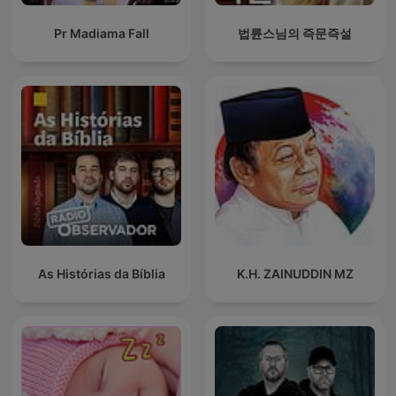
Pr Madiama Fall
법륜스님의 즉문즉설
As Histórias da Bíblia
K.H. ZAINUDDIN MZ