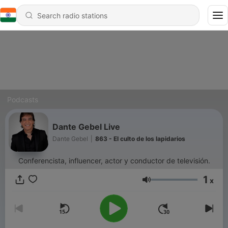
Podcasts
Dante Gebel Live
Dante Gebel
|
863 - El culto de los lapidarios
Conferencista, influencer, actor y conductor de televisión.
1
x
Volume