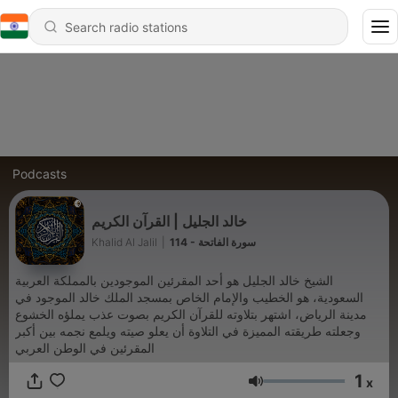
Podcasts
خالد الجليل | القرآن الكريم
Khalid Al Jalil
|
114 - سورة الفاتحة
الشيخ خالد الجليل هو أحد المقرئين الموجودين بالمملكة العربية
السعودية، هو الخطيب والإمام الخاص بمسجد الملك خالد الموجود في
مدينة الرياض، اشتهر بتلاوته للقرآن الكريم بصوت عذب يملؤه الخشوع
وجعلته طريقته المميزة في التلاوة أن يعلو صيته ويلمع نجمه بين أكبر
المقرئين في الوطن العربي
1
x
Volume