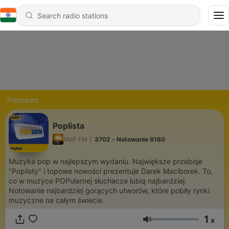
Podcasts
Poplista
RMF FM
|
3702 - Notowanie 6180
Muzyka pop w najlepszym wydaniu. Największe przeboje
"Poplisty" i topowe nowości prezentuje Darek Maciborek. To,
co w muzyce POPularnej słuchacze lubią najbardziej.
Notowanie najbardziej gorących utworów, które pobiły rynki
muzyczne na całym świecie.
1
x
Volume