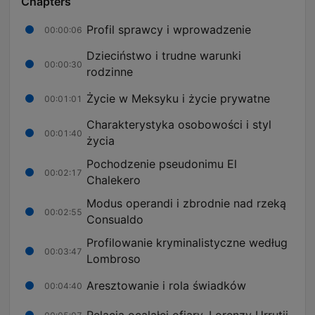
Chapters
Profil sprawcy i wprowadzenie
00:00:06
Dzieciństwo i trudne warunki
00:00:30
rodzinne
Życie w Meksyku i życie prywatne
00:01:01
Charakterystyka osobowości i styl
00:01:40
życia
Pochodzenie pseudonimu El
00:02:17
Chalekero
Modus operandi i zbrodnie nad rzeką
00:02:55
Consualdo
Profilowanie kryminalistyczne według
00:03:47
Lombroso
Aresztowanie i rola świadków
00:04:40
Relacja ocalałej ofiary, Lorenzy Urrutii