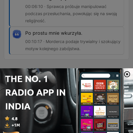
00:06:10 · Sprawca próbuje manipulować
podczas przesłuchania, powołując się na swoją
religijność.
Po prostu mnie wkurzyła.
00:10:17 · Morderca podaje trywialny i szokujący
motyw kolejnego zabójstwa.
Episodes
-
474
Meksykański Kuba Rozpruwacz. Kim był El
Chalequero?
Odcinek przedstawia historię Francisco Guerrero Peresa, znanego jako El Chalekero, seryjnego mordercy działającego w Meksyku w latach 1880-1888. Program przybliża tragiczne losy jego ofiar, makabryczny modus operandi sprawcy oraz proces kryminalistyczny, który doprowadził do jego ujęcia. Narracja obejmuje również wątek kontrowersyjnego skrócenia kary przez dyktatora Porfirio Diaza oraz późniejszą ponowną działalność przestępczą mordercy. Analiza skupia się na profilu psychologicznym sprawcy, który mimo pozornej religijności i zamiłowania do elegancji, wykazywał skrajne okrucieństwo. Słuchacz poznaje kulisy śledztwa prowadzonego przez detektywa Francisco Chaveza oraz historię ocalałej ofiary, która odegrała kluczową rolę w demaskacji mordercy.
05 Aug 2026
-
473
Zabił 9 kobiet i wyszedł na wolność. Potwór z
Turynu - Giancarlo Giudice
Odcinek przedstawia historię Giancarlo Giudice, znanego jako Potwór z Turynu, który w latach 1983–1986 zamordował dziewięć kobiet. Motywem jego zbrodni była nienawiść do kobiet, zakorzeniona w traumatycznym dzieciństwie, przemocy ze strony ojca oraz porzuceniu przez niego na rzecz nowej żony. Tekst opisuje przebieg jego działalności jako kierowcy ciężarówki, wykorzystującego pracę do atakowania prostytutek. Po serii brutalnych morderstw Giudice został schwytany podczas rutynowej kontroli drogowej i przyznał się do winy. Mimo wyroków więzienia, po ponad 22 latach został zwolniony warunkowo i obecnie przebywa w ukryciu pod zmienioną tożsamością.
29 Jul 2026