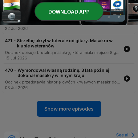
-
472
Uciekł z więzienia i zamienił okolicę w piekło.
DOWNLOAD APP
Potwór z Miramichi
Odcinek przedstawia historię Alaina Legera, znanego jako Potwór z Miramichi, który w 1989 roku terroryzował prowincję Nowy Brunszwik w Kanadzie. Po ucieczce ze szpitala podczas transportu więźnia, Leger przez siedem miesięcy dokonywał brutalnych morderstw, unikając wykrycia dzięki doskonałej znajomości lokalnych lasów i umiejętnościom przetrwania. Narracja szczegółowo opisuje serię zbrodni, w tym ataki na starsze kobiety oraz księdza, a także narastającą histerię społeczną w regionie. Kluczowym elementem historii jest przełom w krymulaistyce, gdyż to właśnie badania DNA stały się głównym dowodem, który doprowadził do skazania sprawcy i zakończył jego krwawą odyseję.
22 Jul 2026
-
471
Strzelbę ukrył w futerale od gitary. Masakra w
klubie weteranów
Odcinek opisuje brutalną masakrę, która miała miejsce 8 grudnia 2001 roku w klubie RSA w Panmure, Nowa Zelandia. Sprawcą był William Dwayne Bell, młody recydywista z ponad setką wyroków, który dokonał ataku z motywacji zemsty oraz chęci kradzieży pieniędzy po swoim zwolnieniu z pracy w tym miejscu. Podczas ataku Bell zastrzelił trzy osoby i dotkliwie ranił czwartą, używając strzelby nie tylko do strzałów, ale także jako narzędzia tortur. Zbrodnia ta wstrząsnęła Nową Zelandią, doprowadziła do zaostrzenia prawa dotyczącego zwolnień warunkowych i zakończyła się wyrokiem dożywocia dla sprawcy.
15 Jul 2026
-
470
Wymordował własną rodzinę. 3 lata później
dokonał masakry w innym kraju
Odcinek przedstawia historię dwóch krwawych masakr dokonanych przez tę samą osobę: Adrogo, syna Urwinio, znanego później jako William Unek. Pierwsza zbrodnia miała miejsce w 1954 roku w Kongu Belgijskim, gdzie sprawca wymordował 20 członków swojej rodziny z powodu rzekomego sabotażu jego małżeństwa przez magię i klątwy. Po ucieczce do Tanganyki, mężczyzna przyjął nową tożsamość i wstąpił do policji, by w 195łych latach dokonać serii brutalnych ataków w Malampace, w których zginęło kilkadziesiąt osób. Narracja śledzi drogę ucieczki mordercy, proces identyfikacji jego prawdziwej tożsamości przez dawnego sąsiada oraz dramatyczne okoliczności jego pojmania podczas obławy. Dokumentacja obejmuje szczegóły dotyczące motywów, przebiegu ataków na funkcjonariuszy oraz tragiczny bilans ofiar, łącząc te wydarzenia z późniejszymi masowymi strzelaninami w historii świata.
08 Jul 2026
Show more episodes
See all