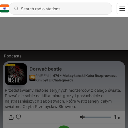
Podcasts
Dorwać bestię
RMF FM
|
474 - Meksykański Kuba Rozpruwacz.
Kim był El Chalequero?
Przedstawiamy historie seryjnych morderców z całego świata.
Pozwólcie sobie na kilka minut grozy i posłuchajcie o
najstraszniejszych zabójstwach, które wstrząsnęły całym
światem. Czyta Przemysław Skowron.
1
x
Volume