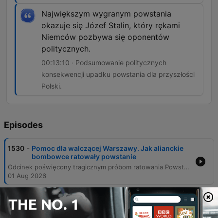
Największym wygranym powstania
okazuje się Józef Stalin, który rękami
Niemców pozbywa się oponentów
politycznych.
00:13:10 · Podsumowanie politycznych
konsekwencji upadku powstania dla przyszłości
Polski.
Episodes
-
1530
Pomoc dla walczącej Warszawy. Jak alianckie
bombowce ratowały powstanie
Odcinek poświęcony tragicznym próbom ratowania Powstania Warszawskiego poprzez zrzuty lotnicze. Narracja skupia się na dyplomatycznej i militarnej grze między aliantami a Związkiem Radzieckim, ukazując postawę Józefa Stalina, który celowo blokował pomoc dla walczącej stolicy. Przedstawiono historię misji bombowców Liberator oraz operacji amerykańskiej Frantic 7, które mimo ogromnego ryzyka i strat w ludziach, stanowiły jedyną szansę na dostarczenie broni i leków do miasta. Analiza obejmuje również perspektywę dowództwa RAF-u, który obawiał się zbyt wysokich kosztów ludzkich, oraz dramatyczne wspomnienia pilotów przelatujących nad płonącą Warszawą. Całość dokumentuje tragiczny bilans powstania, śmierć tysięcy cywilów i żołnierzy AK oraz polityczne konsekwencje, które doprowadziły do przejęcia władzy w Polsce przez komunistów.
01 Aug 2026
-
1529
Cudowne ocalenie czy wielka mistyfikacja?
Zamach na Hitlera w Monachium
Odcinek Misji Specjalnej analizuje zamach na Adolfa Hitlera, do którego doszło 8 listopada 1939 roku w monachijskiej piwiarni Bürgerbräukeller. Narracja skupia się na postaci Georga Elzera, stolarza, który przygotował ładunek wybuchowy umieszczony w filarze budynku, oraz na okolicznościach, w których Führer uniknął śmierci dzięki zmianie planów podróży spowodowanej mgłą. Program przygląda się śledztwu prowadzonym przez Gestapo, brutalnym przesłuchaniom Elzera oraz teoriom spiskowym sugerującym, że nazistowska propaganda mogła wykorzystać zamach do uzasadnienia dalszej agresji wojennej. Analizie poddano również losy sprawcy, który po okresie uwięzienia w obozie koncentracyjnym został zamordowany przez SS w 1945 roku.