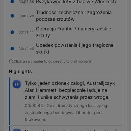
Ryzykowne loty z baz we Włoszech
00:05:56
Trudności techniczne i zagrożenia
00:07:28
podczas zrzutów
Operacja Frantic 7 i amerykańskie
00:11:11
zrzuty
Upadek powstania i jego tragiczne
00:12:40
skutki
Click on a chapter to go directly to that moment
Highlights
Tylko jeden członek załogi, Australijczyk
Alan Hammett, bezpiecznie ląduje na
ziemi i unika schwytania przez wroga.
00:00:44 · Opis dramatycznego losu załogi
zestrzelonego bombowca Liberator pod
Krakowem.