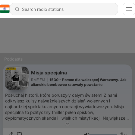
Podcasts
Misja specjalna
RMF FM
|
1530 - Pomoc dla walczącej Warszawy. Jak
alianckie bombowce ratowały powstanie
Posłuchaj historii, które poruszyły całym światem! Z nami
odkryjesz kulisy najważniejszych działań wojennych i
najbardziej spektakularnych operacji wywiadowczych. Misja
specjalna to polityczny thriller pełen spisków,
dyplomatycznych skandali i wielkich mistyfikacji. Największe
tajemnice historii są na wyciągnięcie ręki!
1