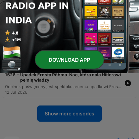
29 Jul 2026
-
1528
Pod lodami Grenlandii leży bomba
termojądrowa? Katastrofa w Thule
Odcinek opisuje historię operacji Chrome Dome oraz katastrof bombowców B-52, ze szczególnym uwzględnieniem incydentu pod bazą Thule na Grenlandii w 1968 roku. Program analizuje przyczyny wypadku spowodowanego pożarem oraz konsekwencje radioaktywnego skażenia i zakończenia misji.
26 Jul 2026
-
1527
Jak "żywe trupy" zatrzymały armię
Hindenburga. Atak umarłych
Odcinek opisuje dramatyczne wydarzenia z 6 sierpnia 1915 roku, znane jako Atak Umarłych, podczas których obrońcy twierdzy Osowiec odparli niemiecką ofensywę. Niemcy, chcąc zdobyć twierdzę bez walki, użyli nowej broni chemicznej – mieszanki chloru i bromu, która spowodowała ogromne straty wśród rosyjskiego garnizonu. Mimo tragicznych obrażeń i braku masek przeciwgazowych, ocalali żołnierze pod dowództwem podporucznika Władimira Kotlińskiego i Władysława Strzemińskiego przeprowadzili desperacki kontratak. Widok rannych, krwawiących obrońców wywołał panikę w niemieckich szeregach, zmuszając ich do ucieczki, choć ostatecznie twierdza została opuszczona ze względu na ogólną sytuację na froncie.
DOWNLOAD APP
19 Jul 2026
-
1526
Upadek Ernsta Röhma. Noc, która dała Hitlerowi
pełnię władzy
Odcinek poświęcony jest spektakularnemu upadkowi Ernsta Röhma, dowódcy SA, oraz wydarzeniom Nocy Długich Noży. Narracja śledzi drogę Röhma od bohatera wojennego i współtwórcy paramilitarnej formacji Sturmabteilung, przez jego konflikt ideologiczny z Adolfem Hitlerem, aż po krwawą czystkę, która umożliwiła Hitlerowi przejęcie pełnej, dyktatorskiej władzy w Niemczech. Analiza skupia się na mechanizmach politycznych, w których Hitler, dążąc do uzyskania poparcia armii i elit konserwatywnych, zdecydował się na eliminację własnego, potężnego sojusznika. Proces ten, wspierany przez Himmlera i Göringa, doprowadził do zniszczenia potęgi SA i ugruntowania pozycji Hitlera jako Führera po śmierci prezydenta von Hindenburga.
12 Jul 2026
Show more episodes