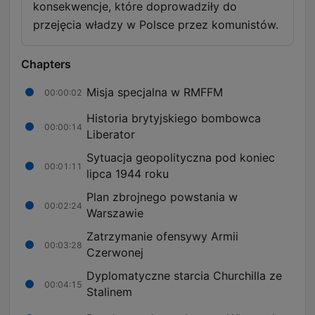
konsekwencje, które doprowadziły do
przejęcia władzy w Polsce przez komunistów.
Chapters
Misja specjalna w RMFFM
00:00:02
Historia brytyjskiego bombowca
00:00:14
Liberator
Sytuacja geopolityczna pod koniec
00:01:11
lipca 1944 roku
Plan zbrojnego powstania w
00:02:24
Warszawie
Zatrzymanie ofensywy Armii
00:03:28
Czerwonej
Dyplomatyczne starcia Churchilla ze
00:04:15
Stalinem