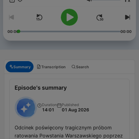
x
Volume
00:00
00:00
Summary
Transcription
Search
Episode's summary
Duration
Published
14:01
01 Aug 2026
Odcinek poświęcony tragicznym próbom
ratowania Powstania Warszawskiego poprzez