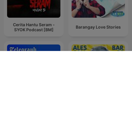
Cerita Hantu Seram -
Barangay Love Stories
SYOK Podcast [BM]
Alessandro Barbero
Ukraine: The Latest
Podcast - La Storia