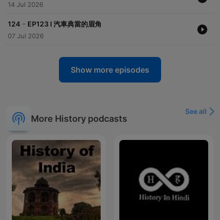
14 Jul 2026
-
124
EP123 I 汽車典當的眉角
07 Jul 2026
Show more episodes
See all
More History podcasts