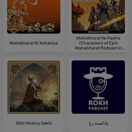
Mahabharat Ke Paatra
Mahabharat Ki Kahaniya
(Characters of Epic
Mahabharat Podcast in
Hindi) New Episodes
Sikh History Sakhi
پادکست رخ