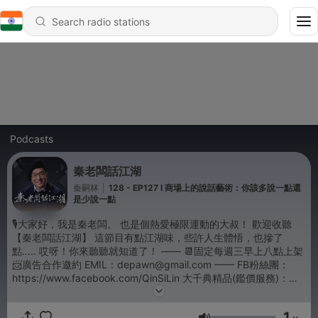
Podcasts
秦老闆話江湖
秦嗣林
|
128 - EP127 I 商場上的說話藝術：你該多說一點還
是少說一點
🎙️大家好，我是秦老闆。 也是個熱愛極限運動的大叔！ 歡迎收聽
【秦老闆話江湖】 這節目有點江湖味，些許人生體悟，也摻了
點….. 哎呀！你來聽聽就知道了！ —— 📆固定每週三早上八點上架
📨廣告合作邀約 EMIL：depawn@gmail.com —— FB粉絲團：
https://www.facebook.com/QinSiLin 大千典精品(鑑價服務)：
https://www.facebook.com/Depawnshop —— 🎧 製作團隊 🎧
出 品 人：大千典精品 主 持 人：秦嗣林(秦老闆) 書法藝術：莊錦華
1