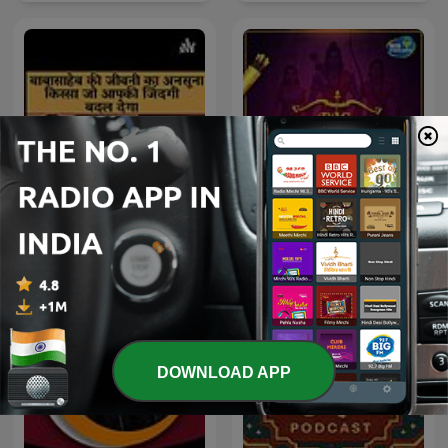
Untold Story of Dr
Big Ramayan
Babasaheb Ambedkar
DOWNLOAD APP