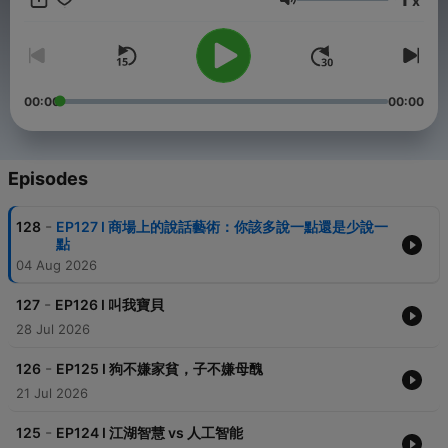
x
後製團隊：聲動創意 -- Hosting provided by
SoundOn
Volume
00:00
00:00
Episodes
-
128
EP127 I 商場上的說話藝術：你該多說一點還是少說一
點
04 Aug 2026
-
127
EP126 I 叫我寶貝
28 Jul 2026
-
126
EP125 I 狗不嫌家貧，子不嫌母醜
21 Jul 2026
-
125
EP124 I 江湖智慧 vs 人工智能