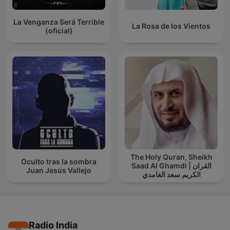
La Venganza Será Terrible
La Rosa de los Vientos
(oficial)
The Holy Quran, Sheikh
Oculto tras la sombra
Saad Al Ghamdi | القران
Juan Jesús Vallejo
الكريم سعد الغامدي
Radio India