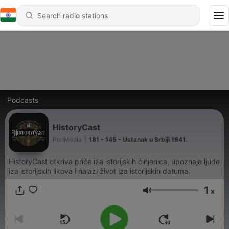
Podcasts
HistoryCast
PodMedia
|
181 - 145 - Ustanak u Srbiji 1941.
HistoryCast otkriva priče iza istorijskih činjenica, upoznaje ljude
iza istorijskih likova i nalazi život iza istorijskih datuma.
1
x
Volume