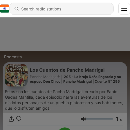
Podcasts
Los Cuentos de Pancho Madrigal
Pancho Madrigal®
|
295 - La bruja Doña Engracia y su
esposo Don Chico | Pancho Madrigal | Cuento N° 295
Estos son los cuentos de Pacho Madrigal, creado por Fabio
Gadea Mantilla, cada episodio narra las aventuras de los
distintos personajes de un pueblo pintoresco y sus habitantes,
que lo disfruten amigos.
1
x
Volume