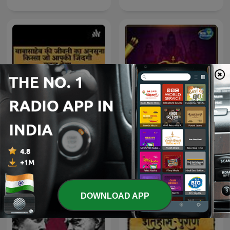
Untold Story of Dr
Big Ramayan
Babasaheb Ambedkar
DOWNLOAD APP