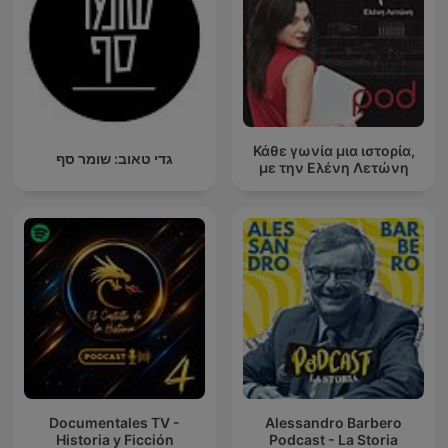
Κάθε γωνία μια ιστορία,
גדי טאוב: שומר סף
με την Ελένη Λετώνη
Documentales TV -
Alessandro Barbero
Historia y Ficción
Podcast - La Storia