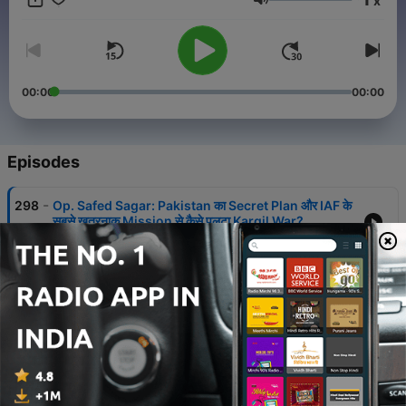
x
Nitin mein.
Volume
कब कोई हक़ीक़त से मिथक बन जाता है? क्यों कोई कहानी सदियाँ पार करके हमारे
सिरहाने आ बैठती है? कुछ नाम तो इंसानों की कलेक्टिव मेमोरी का हमेशा के लिए हिस्सा
बन जाते हैं लेकिन पूरी की पूरी सभ्यता चुपचाप कैसे मिट जाती है?
00:00
00:00
भाषा के ग्रामर से मिले कब, क्यों, कैसे, कहां, किसने ऐसे शब्द हैं जो सेंटेंस में जुड़ जाएँ
तो सवाल पैदा करते हैं और सवालों के बारे में आइंस्टीन ने कहा था- The important
thing is not to stop questioning. पढ़ाकू नितिन ऐसा ही पॉडकास्ट है जिसमें
किसी टॉपिक का रेशा रेशा खुलने तक हम सवाल पूछने से थकते नहीं.
Episodes
-
298
Op. Safed Sagar: Pakistan का Secret Plan और IAF के
सबसे खतरनाक Mission से कैसे पलटा Kargil War?
06 Aug 2026
-
297
Padhaku Nitin में लगी SK Sir की Class: RJ से Aspirants
तक, TVF और Anurag Kashyap के मज़ेदार किस्से
30 Jul 2026
-
296
Delhi, Bengaluru क्यों बसे और क्यों उजड़ गया Hampi?
Untold History of Indian History
23 Jul 2026