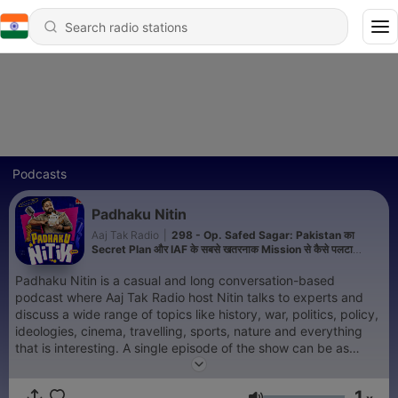
Podcasts
Padhaku Nitin
Aaj Tak Radio
|
298 - Op. Safed Sagar: Pakistan का
Secret Plan और IAF के सबसे खतरनाक Mission से कैसे पलटा
Kargil War?
Padhaku Nitin is a casual and long conversation-based
podcast where Aaj Tak Radio host Nitin talks to experts and
discuss a wide range of topics like history, war, politics, policy,
ideologies, cinema, travelling, sports, nature and everything
that is interesting. A single episode of the show can be as
enriching as reading four books. As we say in the
podcast,Chaar kitaabe padhne jitna gyaan milega Padhaku
1