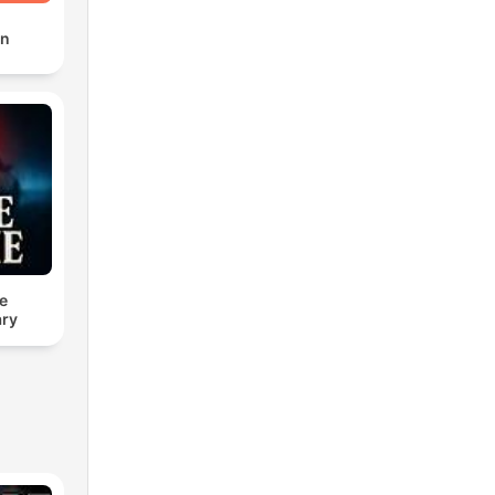
en
e
ry