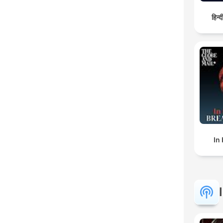
हिन्
In