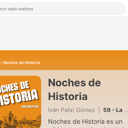
Noches de Historia
Noches de
Historia
Iván Patxi Gómez
|
59 - La vida secreta de Mozart: Masonería y la historia de sus óperas | Ep.3 - El mundo de Mozart
Noches de Historia es un