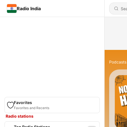
Radio India
Podcasts
Favorites
Favorites and Recents
Radio stations
Top Radio Stations