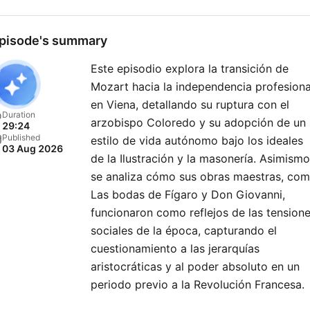
antiguedad. Son relatos
pensados para disfrutar c
pisode's summary
calma, para dejarte llevar p
Este episodio explora la transición de
emoción de la narración y 
Mozart hacia la independencia profesiona
reconectar con la historia
en Viena, detallando su ruptura con el
desde otro lugar. Muchos
Duration
arzobispo Coloredo y su adopción de un
29:24
oyentes lo escuchan de no
Published
estilo de vida autónomo bajo los ideales
03 Aug 2026
como una forma de relajar
de la Ilustración y la masonería. Asimismo
dejarse envolver por el so
se analiza cómo sus obras maestras, co
antes de dormir, y te diré a
Las bodas de Fígaro y Don Giovanni,
funcionaron como reflejos de las tension
si lo haces me harás sentir
sociales de la época, capturando el
muy orgulloso de dejarme
cuestionamiento a las jerarquías
acompañarte. Mi nombre es
aristocráticas y al poder absoluto en un
Iván Patxi Gómez Gallego, 
periodo previo a la Revolución Francesa.
productor de podcast crea