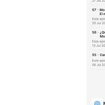
27 Jul 2
-
57
Moz
El 
20 Jul 2
-
56
¿Q
Mo
13 Jul 2
-
55
Car
06 Jul 2