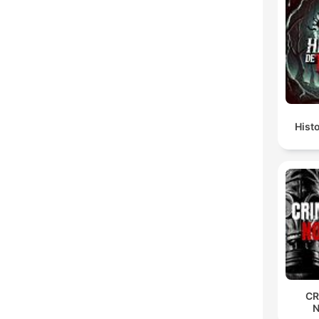
Hist
CR