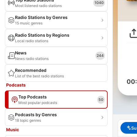
1040
Most listened radio stations
Radio Stations by Genres
15 music genres
Radio Stations by Regions
Local radio stations
News
244
News radio stations
Recommended
List of the best radio stations
00
Podcasts
Top Podcasts
50
Most popular podcasts
Podcasts by Genres
18 topic genres
Su
Music