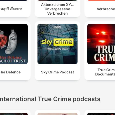
Aktenzeichen XY…
दी कहानी पॉडकास्ट
Unvergessene
Verbrech
Verbrechen
True Crim
 Her Defence
Sky Crime Podcast
Documenta
International True Crime podcasts