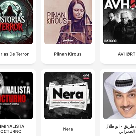
orias De Terror
Piinan Kirous
AVHØRT
IMINALISTA
طريق - ابو طلال
Nera
NOCTURNO
الحمراني