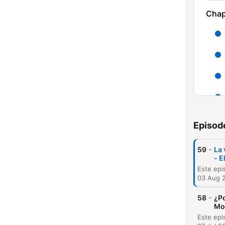
Chap
Episod
-
59
La 
- 
C
High
03 Aug 
-
58
¿Po
Mo