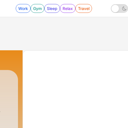
Work
Gym
Sleep
Relax
Travel