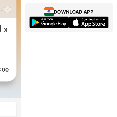
DOWNLOAD APP
1
x
ón
es
enes
:00
tos
erra