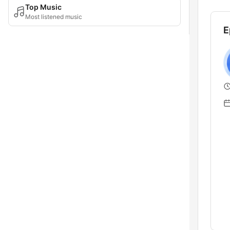
Top Music
Most listened music
E