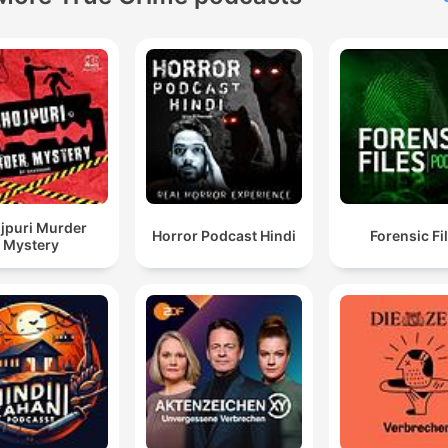
Esto es mucho más que una escena de terror
sobrenatural para impresionar al público, es una
metáfora política demoledora sobre los límites del
poder.
00:24:16 · El autor interpreta la escena final de Don Giovanni
como un mensaje sobre la justicia frente a los abusos de la élit
jpuri Murder
Horror Podcast Hindi
Forensic Fi
Mystery