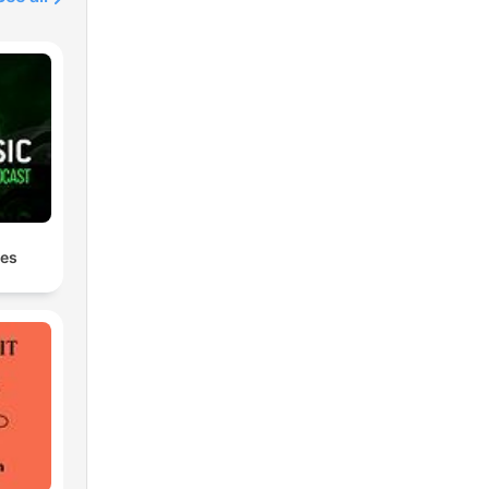
e.
les