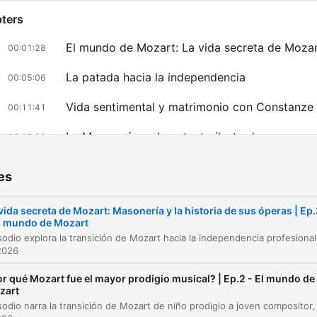
y ejecutivo de podcast, loc
ters
y narrador profesional, con
más de 12 años de experie
El mundo de Mozart: La vida secreta de Moza
00:01:28
creando pódcast
La patada hacia la independencia
00:05:06
documentales, narrativos y
Vida sentimental y matrimonio con Constanze
sonoros para medios, marc
00:11:41
proyectos personales.
La Masonería y el contexto ilustrado
00:15:09
Suscríbete al pódcast para
La historia detrás de las bodas de Fígaro
00:18:23
perderte ningún episodio.
es
También puedes seguir es
Don Giovanni y los límites del poder
00:22:24
contenido en Instagram,
vida secreta de Mozart: Masonería y la historia de sus óperas | Ep
El mundo de Mozart
lick on a chapter to go directly to that moment
Youtube o TikTok como
lights
@NochesDeHistoria Contacto
2026
profesional:
r qué Mozart fue el mayor prodigio musical? | Ep.2 - El mundo de
Mozart cambió la seguridad de una corte por la
zart
contacto@ivanpatxi.es Más
incertidumbre de vivir de su propio talento.
información y otros proyec