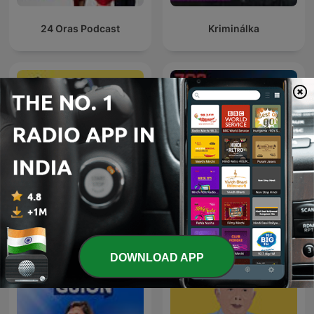
24 Oras Podcast
Kriminálka
The Clement Manyathela
Forklart
Show
DOWNLOAD APP