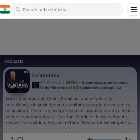
Podcasts
La Ventana
SER Podcast
|
26703 - Acontece que no es poco |
23 de febrero de 1917 (calendario juliano): La
Revolución Rusa asoma la patita
Abre La Ventana de Carles Francino: una mirada a la
actualidad, a la sociedad y a la cultura cargada de empatía y
humanidad. Con el repaso político más agudo y creativo de las
ondas: TodoPorLaRadio. Con Toni Martínez, Isaías Lafuente,
Nieves Concostrina, Benjamín Prado, Monserrat Domínguez y
muchos más En directo de lunes a viernes a las 16:00 y a
cualquier hora si te suscribes.
1