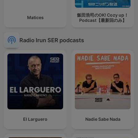
飯田浩司のOK! Cozy up！
Matices
Podcast【最新回のみ】
Radio Irun SER podcasts
El Larguero
Nadie Sabe Nada