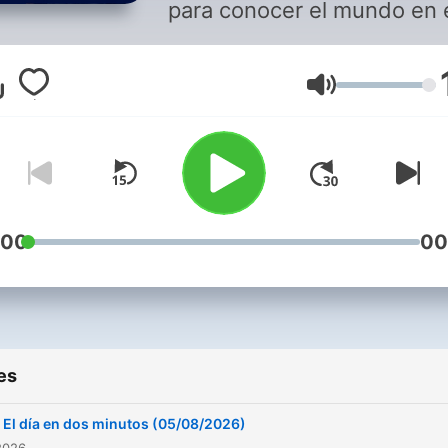
para conocer el mundo en 
que vives? Analizamos la
actualidad de las últimas h
Volume
en el informativo nocturno
referencia y profundiza en 
noticias sobre las que has 
hablar durante el día. Pabl
Simón, Esther Palomera, En
Juliana, Lucía Méndez y
:00
00
muchos más. En directo d
lunes a viernes a las 20:00
cualquier hora si te suscrib
es
El día en dos minutos (05/08/2026)