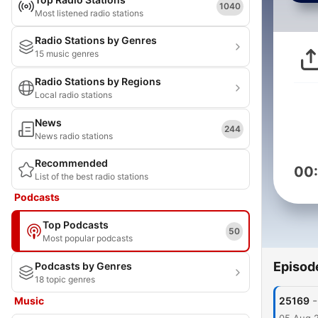
1040
Most listened radio stations
Radio Stations by Genres
15 music genres
Radio Stations by Regions
Local radio stations
News
244
News radio stations
Recommended
00
List of the best radio stations
Podcasts
Top Podcasts
50
Most popular podcasts
Episod
Podcasts by Genres
18 topic genres
-
Music
25169