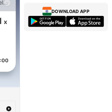
el
DOWNLOAD APP
oras
1
x
 de
las
oído
o
ric
:00
e
 y a
es.