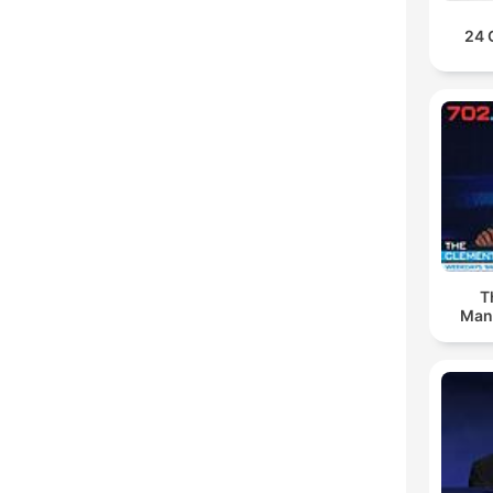
24 
T
Man