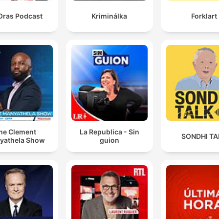
Oras Podcast
Kriminálka
Forklart
he Clement
La Republica - Sin
SONDHI TA
yathela Show
guion