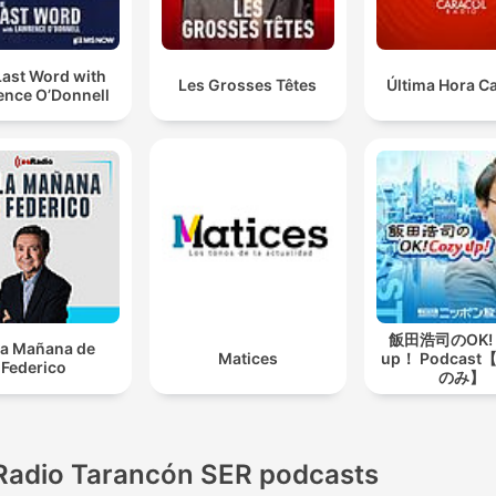
Last Word with
Les Grosses Têtes
Última Hora C
ence O’Donnell
飯田浩司のOK! 
la Mañana de
Matices
up！ Podcas
Federico
のみ】
Radio Tarancón SER podcasts