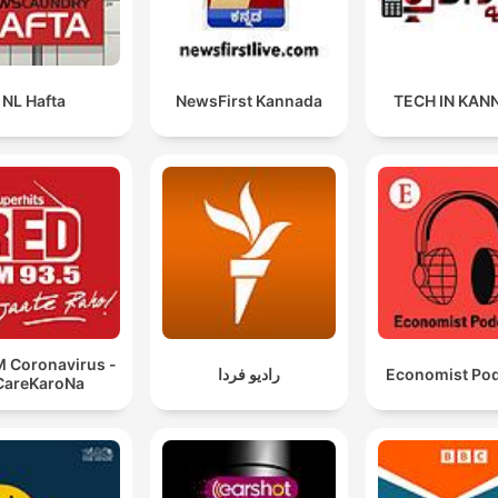
NL Hafta
NewsFirst Kannada
TECH IN KAN
M Coronavirus -
رادیو فردا
Economist Po
CareKaroNa