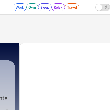
Work
Gym
Sleep
Relax
Travel
nte