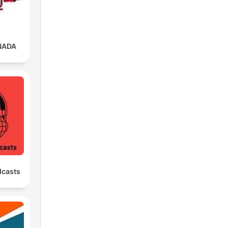
NADA
dcasts