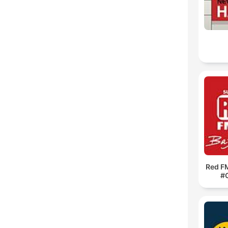
Red F
#