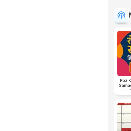
Roz K
Samach