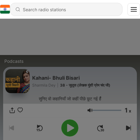
Podcasts
Kahani- Bhuli Bisari
Sharmila Dey
|
38 - जुलूस (लेखक मुंशी प्रेम चंद जी)
सुनिए वो कहानियाँ जो कहीं पीछे छूट गई हैँ
1
x
Volume