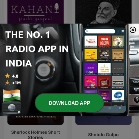
Shahari Aur Ghazal शायरी
Kahani
और ग़ज़ल
DOWNLOAD APP
Sherlock Holmes Short
Shobdo Golpo
Stories