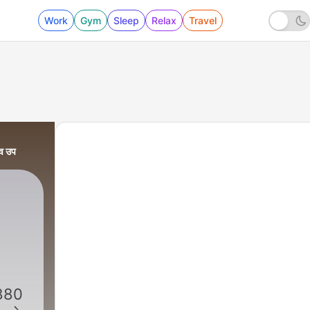
Work
Gym
Sleep
Relax
Travel
व उप
चंद
1880