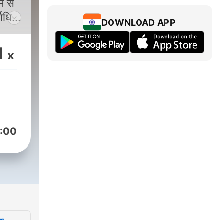
म से
्वाधिक
DOWNLOAD APP
वं
श्रम,
1
x
न
े घर
ा आदि
नमें
ओं में
:00
ी सभी
ाना,
दि में
जागरण
ादन