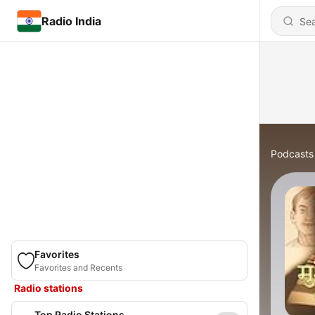
Radio India
Podcasts
Favorites
Favorites and Recents
Radio stations
Top Radio Stations