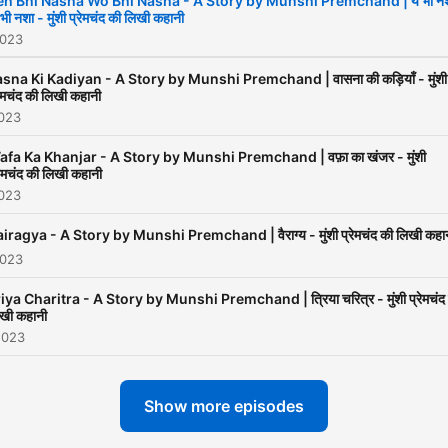
eh Bhi Nasha Wo Bhi Nasha - A Story by Munshi Premchand | ये भी न
 भी नशा - मुंशी प्रेमचंद की लिखी कहानी
उन्होंने सरस्वती प्रेस खरीदा जो बाद म
2023
घाटे में रहा और बन्द करना पड़ा। प्र
फिल्मों की पटकथा लिखने मुंबई आए
sna Ki Kadiyan - A Story by Munshi Premchand | वासना की कड़ियाँ - मुंशी
रेमचंद की लिखी कहानी
लगभग तीन वर्ष तक रहे। जीवन के अ
2023
दिनों तक वे साहित्य सृजन में लगे रहे
fa Ka Khanjar - A Story by Munshi Premchand | वफ़ा का खंजर - मुंशी
महाजनी सभ्यता उनका अंतिम निबन्ध
रेमचंद की लिखी कहानी
साहित्य का उद्देश्य अन्तिम व्याख्यान
2023
अन्तिम कहानी, गोदान अन्तिम पूर्ण उप
iragya - A Story by Munshi Premchand | वैराग्य - मुंशी प्रेमचंद की लिखी कहा
तथा मंगलसूत्र अन्तिम अपूर्ण उपन्या
2023
जाता है। 1906 से 1936 के बीच लिखा
iya Charitra - A Story by Munshi Premchand | त्रिया चरित्र - मुंशी प्रेमचंद
गया प्रेमचंद का साहित्य इन तीस वर्षो
खी कहानी
सामाजिक सांस्कृतिक दस्तावेज है। इस
2023
उस दौर के समाजसुधार आन्दोलनों,
स्वाधीनता संग्राम तथा प्रगतिवादी
Show more episodes
आन्दोलनों के सामाजिक प्रभावों का स्