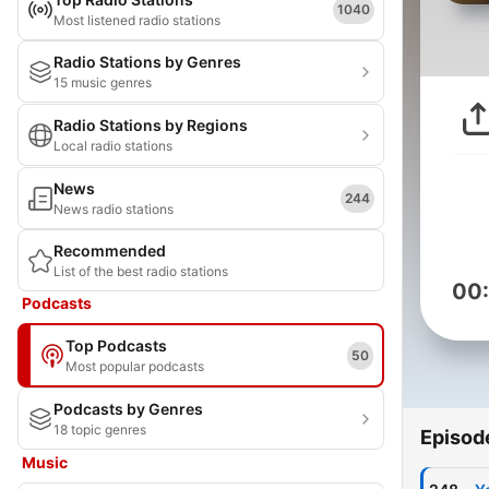
1040
Most listened radio stations
Radio Stations by Genres
15 music genres
Radio Stations by Regions
Local radio stations
News
244
News radio stations
Recommended
List of the best radio stations
00
Podcasts
Top Podcasts
50
Most popular podcasts
Podcasts by Genres
18 topic genres
Episod
Music