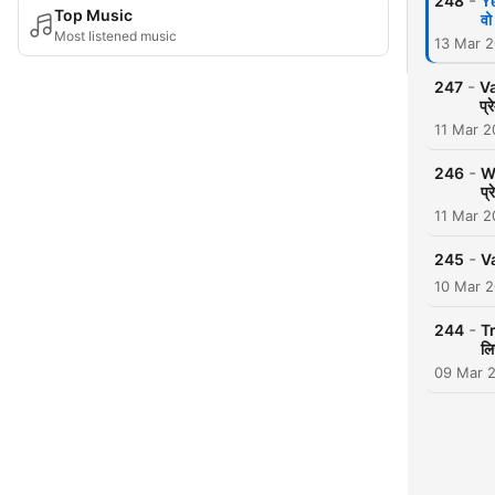
-
248
Y
Top Music
वो
Most listened music
13 Mar 
-
247
Va
प्
11 Mar 
-
246
Wa
प्
11 Mar 
-
245
Va
10 Mar 
-
244
Tr
लि
09 Mar 