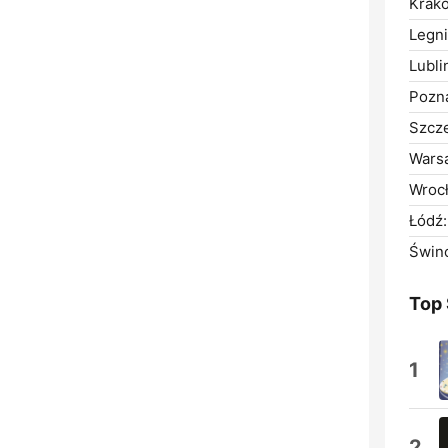
Krak
Legni
Lubli
Pozn
Szcze
Wars
Wroc
Łódź:
Świno
Top
1
2