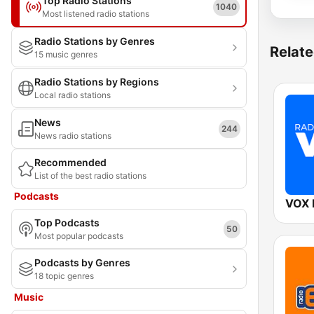
Top Radio Stations
1040
Most listened radio stations
Radio Stations by Genres
Relate
15 music genres
Radio Stations by Regions
Local radio stations
News
244
News radio stations
Recommended
List of the best radio stations
Podcasts
VOX
Top Podcasts
50
Most popular podcasts
Podcasts by Genres
18 topic genres
Music