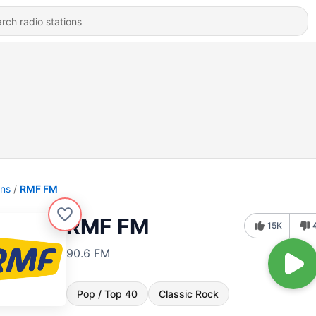
ons
RMF FM
RMF FM
15K
90.6 FM
Pop / Top 40
Classic Rock