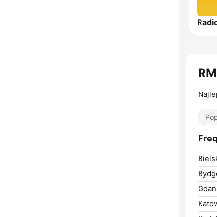
Radio
RM
Najl
Pop
Fre
Biels
Bydg
Gdań
Katow