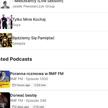
: Mieszkańcy (Live Session)
Jasiek Piwowarczyk Group
Tylko Mnie Kochaj
Goya
Będziemy Się Pamiętać
Gawęda
ated Podcasts
Poranna rozmowa w RMF FM
RMF FM - Episode 1000
7 hours ago
23 min
Dorwać bestię
RMF FM - Episode 348
2 days ago
13 min