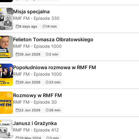
Misja specjalna
RMF FM - Episode 330
6 days ago
14 min
Felieton Tomasza Olbratowskiego
RMF FM - Episode 1000
26 Jun 2026
2 min
Popołudniowa rozmowa w RMF FM
RMF FM - Episode 1000
26 Jun 2026
23 min
Rozmowy w RMF FM
RMF FM - Episode 30
22 Jun 2026
26 min
Janusz i Grażynka
RMF FM - Episode 412
26 May 2024
3 min