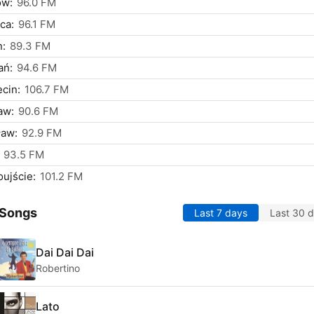
ów:
96.0 FM
ca:
96.1 FM
n:
89.3 FM
ań:
94.6 FM
cin:
106.7 FM
aw:
90.6 FM
ław:
92.9 FM
93.5 FM
ujście:
101.2 FM
 Songs
Last 7 days
Last 30 
Dai Dai Dai
Robertino
Lato