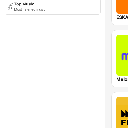
Top Music
Most listened music
ESKA
Melo