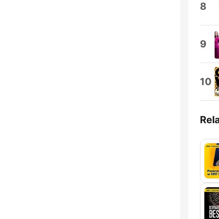
8
9
10
Rel