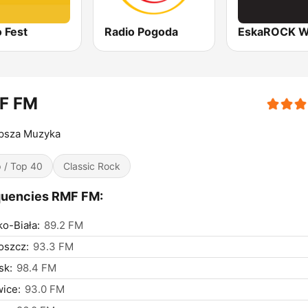
 Fest
Radio Pogoda
F FM
epsza Muzyka
 / Top 40
Classic Rock
quencies RMF FM:
ko-Biała:
89.2 FM
oszcz:
93.3 FM
sk:
98.4 FM
ice:
93.0 FM