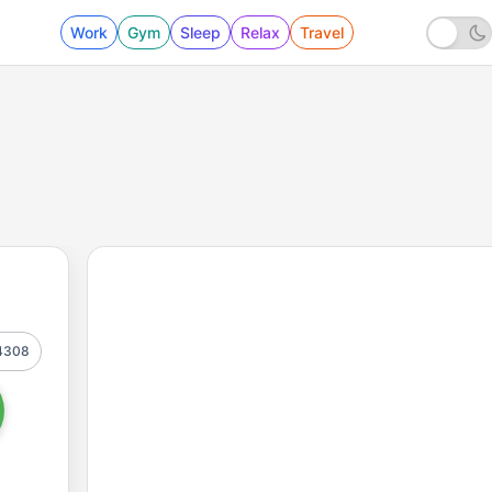
Work
Gym
Sleep
Relax
Travel
4308