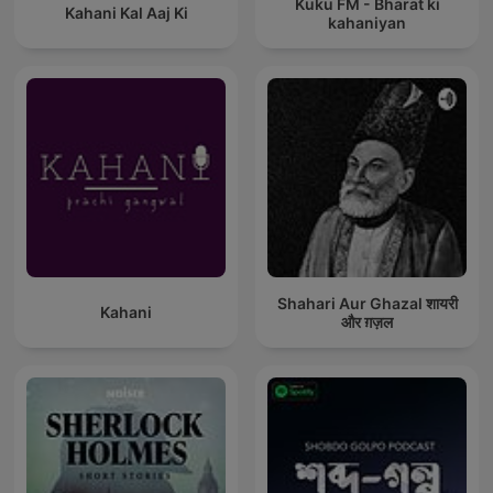
Kuku FM - Bharat ki
Kahani Kal Aaj Ki
kahaniyan
Shahari Aur Ghazal शायरी
Kahani
और ग़ज़ल