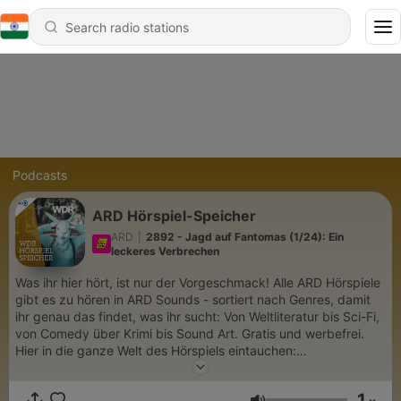
Podcasts
ARD Hörspiel-Speicher
ARD
|
2892 - Jagd auf Fantomas (1/24): Ein
leckeres Verbrechen
Was ihr hier hört, ist nur der Vorgeschmack! Alle ARD Hörspiele
gibt es zu hören in ARD Sounds - sortiert nach Genres, damit
ihr genau das findet, was ihr sucht: Von Weltliteratur bis Sci-Fi,
von Comedy über Krimi bis Sound Art. Gratis und werbefrei.
Hier in die ganze Welt des Hörspiels eintauchen:
https://1.ard.de/hoerspiel
1