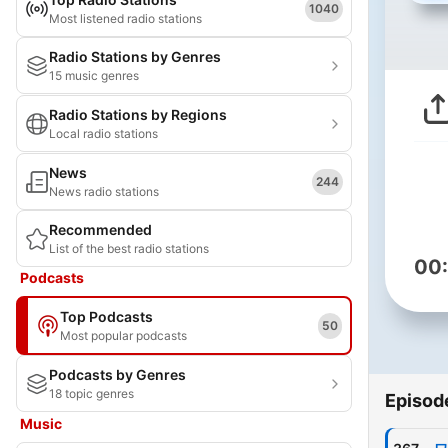
1040
Most listened radio stations
Radio Stations by Genres
15 music genres
Radio Stations by Regions
Local radio stations
News
244
News radio stations
Recommended
List of the best radio stations
00
Podcasts
Top Podcasts
50
Most popular podcasts
Podcasts by Genres
18 topic genres
Episod
Music