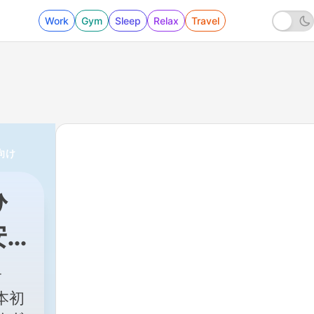
Work
Gym
Sleep
Relax
Travel
向け
ひ
安
ミ
向け
本初