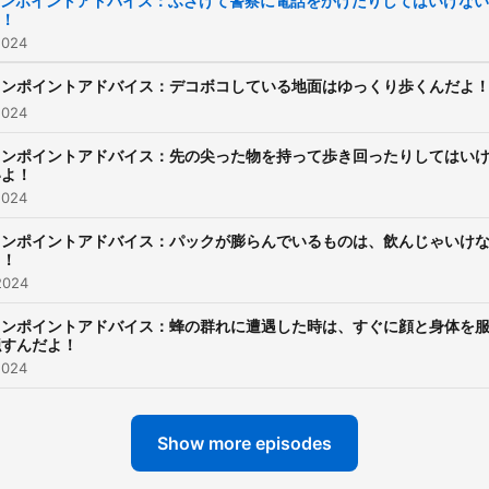
ンポイントアドバイス：ふざけて警察に電話をかけたりしてはいけない
！
イントアドバイス 毎週日配
2024
す。 ＃ベビーバス ＃
babybus ＃おやすみ ＃
ワンポイントアドバイス：デコボコしている地面はゆっくり歩くんだよ
2024
読 ＃読み聞かせ ＃探偵
推理 ＃教育 ＃子供向け
ワンポイントアドバイス：先の尖った物を持って歩き回ったりしてはい
いよ！
ポッドキャスト ＃オーデ
2024
ブック
ワンポイントアドバイス：パックが膨らんでいるものは、飲んじゃいけ
よ！
2024
ワンポイントアドバイス：蜂の群れに遭遇した時は、すぐに顔と身体を
隠すんだよ！
2024
Show more episodes