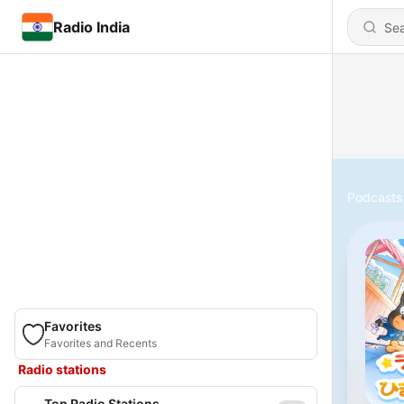
Radio India
Podcasts
Favorites
Favorites and Recents
Radio stations
Top Radio Stations