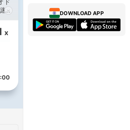
オド
DOWNLOAD APP
な
々と
1
x
何が
た
、事
犯人
:00
展開
る安
ワ
の特
ンポ