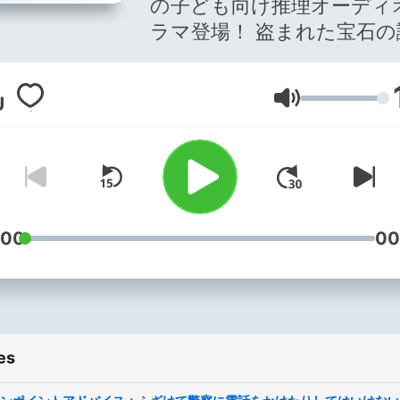
の子ども向け推理オーディ
ラマ登場！ 盗まれた宝石の謎や
消えた手紙、不思議な幽霊
ど、フォレストタウンで次
Volume
起こる不可解な事件。一体
起きているんでしょう？ さ
あ、小さな探偵さんのあな
も、ラブール警部とともに
件の手がかりを探しながら
を突き止めましょう！ そし
:00
00
て、ハラハラドキドキする
を楽しみながら、自分を守
全知識も身に付けますよ！
ン！ ラブール警部の事件簿 毎
es
週月・金配信です。 事件簿
集は 毎週水配信です。 ワ