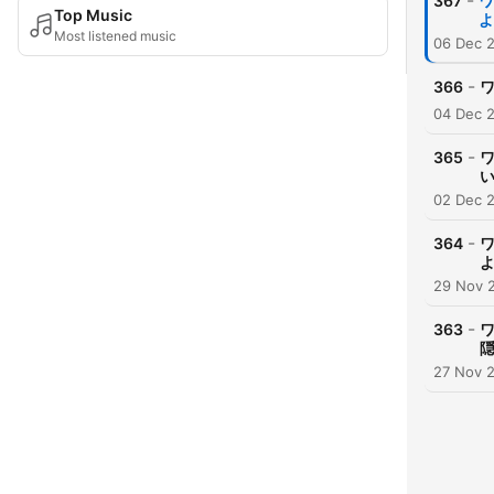
-
367
ワ
Top Music
よ
Most listened music
06 Dec 
-
366
04 Dec 
-
365
02 Dec 
-
364
29 Nov 
-
363
27 Nov 