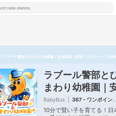
ラブール警部とひまわり幼稚園｜安全知識｜探偵｜ミステリー | 子供
ラブール警部と
まわり幼稚園｜
全知識｜探偵｜
BabyBus
|
367 - ワンポイントアドバイス：ふざけて警察に電話をかけたりしてはいけないよ！
ステリー | 子供
10分で賢い子を育てる！日