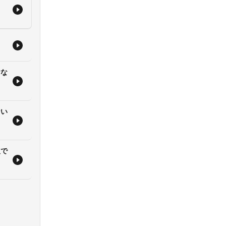
信で
朗
！
 ＃
 ＃
けな
ィオ
ない
服で