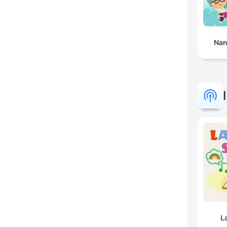
Nan
L