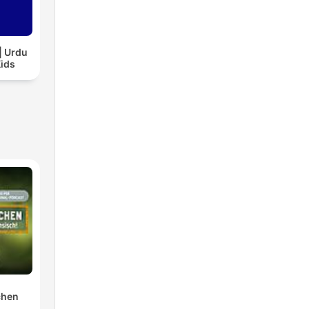
| Urdu
Kids
chen