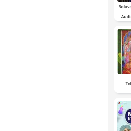
Bolava
Audi
Sa
Te