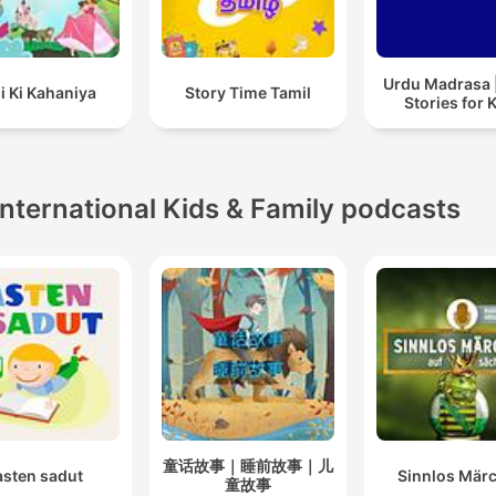
Urdu Madrasa 
i Ki Kahaniya
Story Time Tamil
Stories for 
International Kids & Family podcasts
童话故事｜睡前故事｜儿
asten sadut
Sinnlos Mär
童故事