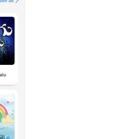
See all
d
rne
ärme
hung
alu
-
und
n,
en –
zur