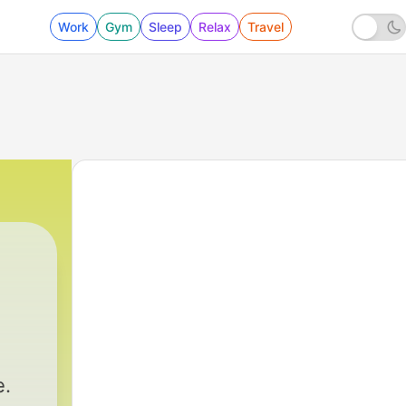
Work
Gym
Sleep
Relax
Travel
.