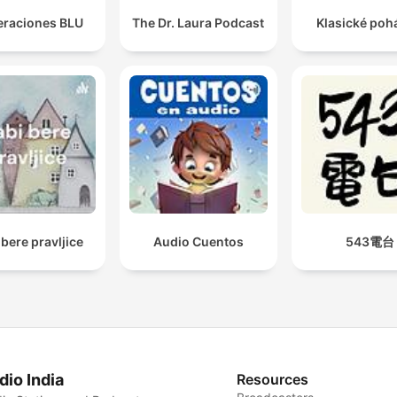
raciones BLU
The Dr. Laura Podcast
Klasické poh
 bere pravljice
Audio Cuentos
543電台
dio India
Resources