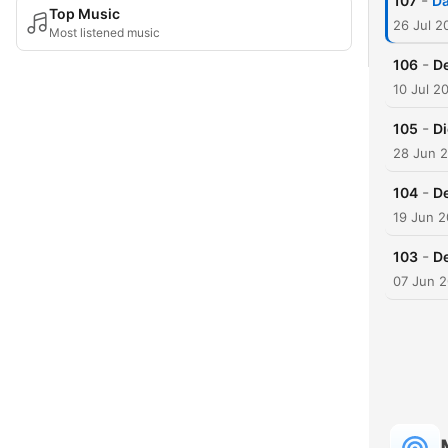
-
107
Da
Top Music
26 Jul 2
Most listened music
-
106
De
10 Jul 2
-
105
Di
28 Jun 
-
104
D
19 Jun 
-
103
De
07 Jun 