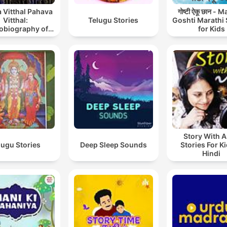
regelmäßigen Begleitung: 
 Vitthal Pahava
गोष्टी ऐकू छान - 
Vitthal:
Telugu Stories
Goshti Marathi 
https://christianpeitz.de/s
obiography of
for Kids
int Tukaram
Pädagogischer Hinweis: Di
Hörspiele verzichten auf
typische Grausamkeiten vie
Volksmärchen. Kinder ab 
5 Jahren können sie gut h
– sofern sie sich auf Hörsp
einlassen können. (c) TimpeTe
Story With A
– Ein Märchenprojekt von
lugu Stories
Deep Sleep Sounds
Stories For Ki
Hindi
Christian Peitz