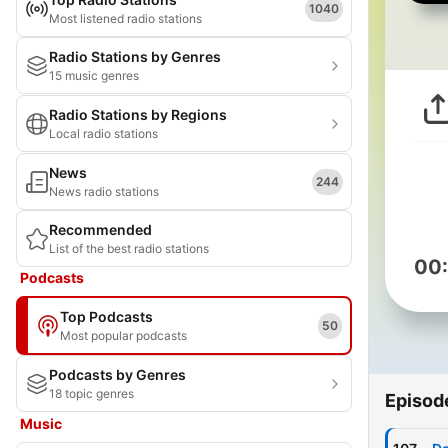
1040
Most listened radio stations
Radio Stations by Genres
15 music genres
Radio Stations by Regions
Local radio stations
News
244
News radio stations
Recommended
List of the best radio stations
00
Podcasts
Top Podcasts
50
Most popular podcasts
Podcasts by Genres
18 topic genres
Episod
Music