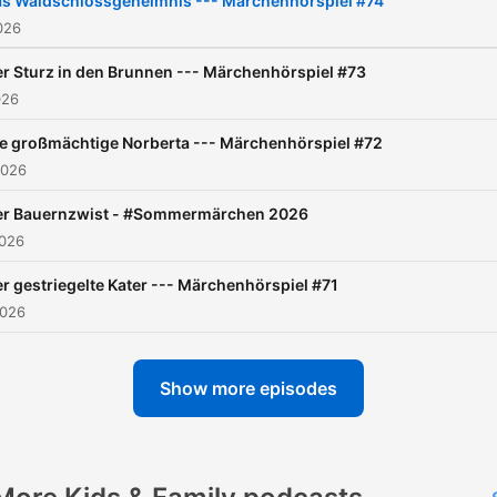
s Waldschlossgeheimnis --- Märchenhörspiel #74
gemeinsamen Wachbleiben
026
Hier findest du neue
r Sturz in den Brunnen --- Märchenhörspiel #73
Geschichten aus eigener F
026
– liebevoll inszeniert, sorgf
e großmächtige Norberta --- Märchenhörspiel #72
produziert und ohne Werb
2026
Christian Peitz –
zeitgenössischer
er Bauernzwist - #Sommermärchen 2026
2026
Märchenautor, bekannt au
„Klassik für Kinder“ (RBB) 
r gestriegelte Kater --- Märchenhörspiel #71
zweifach ausgezeichnet mi
2026
dem EinsLive-
Kurzhörspielpreis – erzählt
Show more episodes
produziert seit mehr als 25
Jahren eigene Hörspiele. Die
Produktionen entstehen in