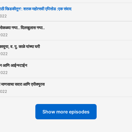
राठी खिडकीतून': शतक महोत्सवी एपिसोड :एक संवाद
2022
ोकळ्या गप्पा.. दिलखुलास गप्पा..
2022
ावूया, व. पु. काळे यांच्या घरी
2022
टन आणि आईन्स्टाईन
2022
ी माणसाचा सदरा आणि एपीक्यूरस
2022
Show more episodes