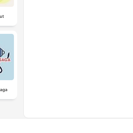
ut
Saga