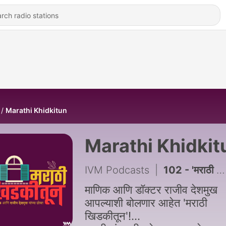
Marathi Khidkitun
Marathi Khidkit
IVM Podcasts
|
102 - 'मराठी खिडकीतून': शतक महोत्सवी एपिसोड :एक संवाद
माणिक आणि डॉक्टर राजीव देशमुख
आपल्याशी बोलणार आहेत 'मराठी
खिडकीतून'!