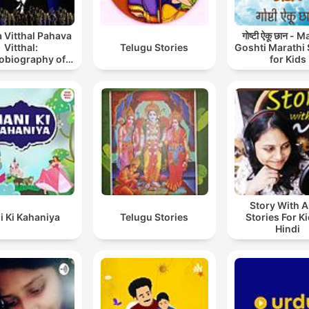
 Vitthal Pahava
गोष्टी ऐकू छान - 
Vitthal:
Telugu Stories
Goshti Marathi 
obiography of
for Kids
int Tukaram
Story With A
i Ki Kahaniya
Telugu Stories
Stories For Ki
Hindi