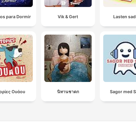
os para Dormir
Vik & Gert
Lasten sad
τορίες Ουάου
นิทานชาดก
Sagor med 