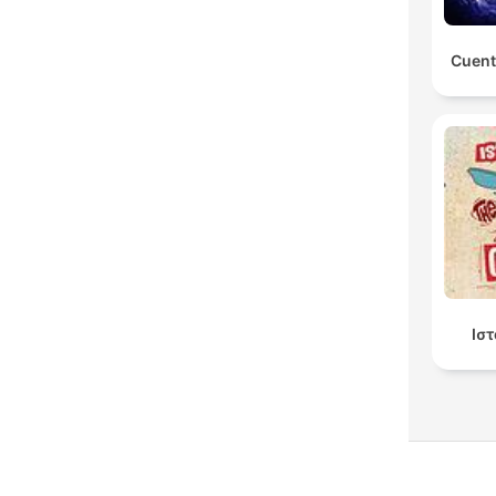
Cuent
Ισ