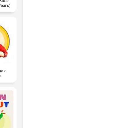
Kids
Years)
nak
a