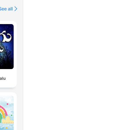
See all
alu