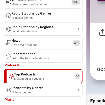
1040
Most listened radio stations
Radio Stations by Genres
15 music genres
Radio Stations by Regions
Local radio stations
News
244
News radio stations
Recommended
List of the best radio stations
Podcasts
00
Top Podcasts
50
Most popular podcasts
Podcasts by Genres
18 topic genres
Music
Episod