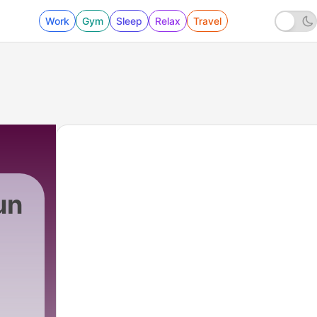
Work
Gym
Sleep
Relax
Travel
un