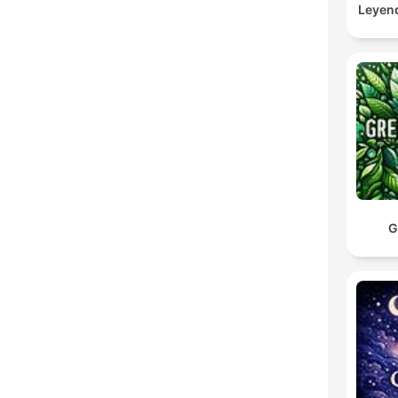
Leyen
G