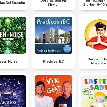
Geschichten für
Ririro.com - 
das Del Ecuador
Kinder
Stories (6-10 
Dongeng A
reen Noise
Predicas IBC
Nusantar