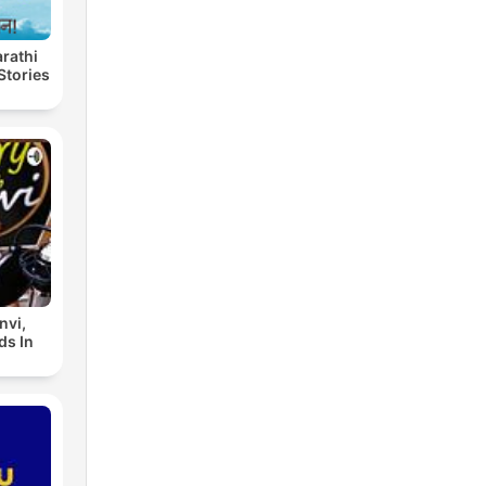
Marathi
Stories
nvi,
ds In