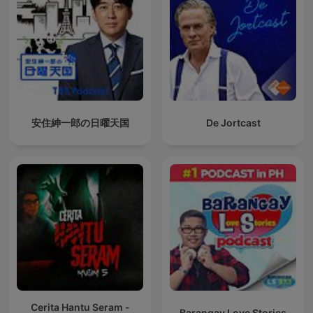
安住紳一郎の日曜天国
De Jortcast
Cerita Hantu Seram -
Barangay Love Stories