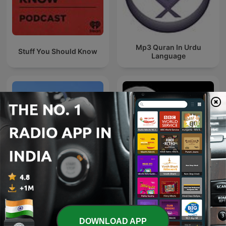
Mp3 Quran In Urdu
Stuff You Should Know
Language
The Musafir Stories - India
Tariq Jamil Podcast
Travel Podcast
DOWNLOAD APP