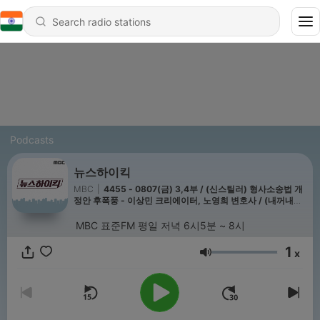
Podcasts
뉴스하이킥
MBC
|
4455 - 0807(금) 3,4부 / (신스틸러) 형사소송법 개
정안 후폭풍 - 이상민 크리에이터, 노영희 변호사 / (내꺼내알)
내책내알: IB 넘어 KB로 - 이범 평론가
MBC 표준FM 평일 저녁 6시5분 ~ 8시
1
x
Volume