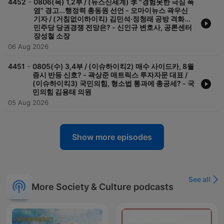
-
4452
0806(목) 1,2부 / (뉴스신세계) 李 "경험못한 극심 폭
염" 경고...행정력 총동원 선언 - 오마이뉴스 곽우신
기자 / (거침없이하이킥) 김민석·정청래 공방 격화...
민주당 당권경쟁 전망은? - 신인규 변호사, 공론센터
장성철 소장
06 Aug 2026
-
4451
0805(수) 3,4부 / (이슈하이킥2) 매수 사이드카, 8월
증시 반등 신호? - 곽상준 매트릭스 투자자문 대표 /
(이슈하이킥3) 국민의힘, 형소법 통과에 총공세? - 국
민의힘 김용태 의원
05 Aug 2026
Show more episodes
See all
More Society & Culture podcasts