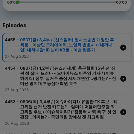
00:00
00:00
Episodes
-
4455
0807(금) 3,4부 / (신스틸러) 형사소송법 개정안 후
폭풍 - 이상민 크리에이터, 노영희 변호사 / (내꺼내
알) 내책내알: IB 넘어 KB로 - 이범 평론가
07 Aug 2026
-
4454
0807(금) 1,2부 / (뉴스신세계) 축구협회 15년 전 ‘심
판 성 접대’ 드러나 - 오마이뉴스 이주영 기자 / (이슈
하이킥) 정부 ‘실거주 중심 세제개편안’...평가는? - 진
미윤 명지대 부동산대학원 교수
07 Aug 2026
-
4453
0806(목) 3,4부 / (이슈하이킥1) 유일한 TK 후보...최
고위원 선거 반전 카드는? - 임미애 더불어민주당 최
고위원 후보 / (이슈하이킥2) '장동혁 사퇴 촉구' 첫 연
판장...의미는? - 국민의힘 장예찬 전 최고위원
06 Aug 2026