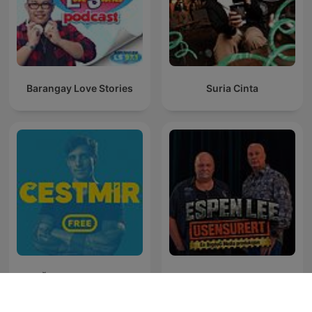
Barangay Love Stories
Suria Cinta
Čestmír Strakatý
Espen Lee Usensurert