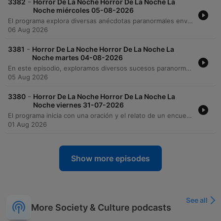
-
3382
Horror De La Noche Horror De La Noche La
Noche miércoles 05-08-2026
El programa explora diversas anécdotas paranormales enviadas por la audiencia, que incluyen desde avistamientos de nahuales y presencias animales hasta experiencias inquietantes en clínicas médicas y tiendas de conveniencia. A través de relatos sobre encuentros con entidades, restos óseos utilizados en estudios de anatomía y fenómenos visuales o auditivos, se analizan las fronteras entre lo físico y lo espiritual. El conductor también reflexiona sobre el sufrimiento de las almas en el purgatorio, la posibilidad de que desequilibrios emocionales nos acerquen a frecuencias espirituales y explicaciones médicas para fenómenos nocturnos. El episodio aborda creencias populares sobre presagios de muerte y la naturaleza transitoria de la existencia.
06 Aug 2026
-
3381
Horror De La Noche Horror De La Noche La
Noche martes 04-08-2026
En este episodio, exploramos diversos sucesos paranormales y encuentros espirituales, desde manifestaciones en la Universidad Autónoma vinculadas a prácticas de anatomía hasta relatos de presencias en reuniones familiares. El programa también aborda historias de ayuda espiritual tras accidentes, avistamientos de entidades masivas en Aguascalientes y testimonios sobre dones espirituales y lenguas desconocidas.
05 Aug 2026
-
3380
Horror De La Noche Horror De La Noche La
Noche viernes 31-07-2026
El programa inicia con una oración y el relato de un encuentro con un perro misterioso en la colonia México, seguido de experiencias sobre presencias extrañas en edificios universitarios y laboratorios de morfología. A través de diversas anécdotas, se exploran encuentros con entidades deformes en la zona de Plazuelas y apariciones en la calle Alameda. Asimismo, se discuten reflexiones sobre la percepción espiritual frente a causas médicas ante síntomas de desgano físico, concluyendo el episodio con una petición de luz por varios difuntos.
01 Aug 2026
Show more episodes
See all
More Society & Culture podcasts