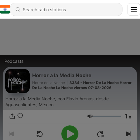
Podcasts
Horror a la Media Noche
Horror de la Noche
|
3384 - Horror De La Noche Horror
De La Noche La Noche viernes 07-08-2026
Horror a la Media Noche, con Flavio Arenas, desde
Aguascalientes, México.
1
x
Volume