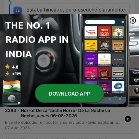
Estaba hincado, pero escuché claramente
unos tacones que se acercaron conmigo.
00:57:26 · El invitado relata haber escuchado
pasos de tacones acercándose a él mientras
trabajaba de noche sin ver a nadie.
Episodes
-
3384
Horror De La Noche Horror De La Noche La
Noche viernes 07-08-2026
Flavio Arenas presenta una serie de experiencias paranormales que trascienden la muerte, incluyendo sueños premonitorios y encuentros con presencias inexplicables. Un médico relata cómo sus diagnósticos oníricos junto a seres misteriosos se manifestaron en la realidad, mientras otros testimonios exploran apariciones de familiares fallecidos y fenómenos extraños presenciados por oficiales de policía. El episodio profundiza en relatos de visitas del más allá, desde voces de seres queridos que anuncian noticias familiares hasta sensaciones físicas de presencias en el hogar. Los invitados comparten encuentros impactantes con figuras misteriosas y sonidos inexplicables, cerrando con una petición de luz para diversas almas.
DOWNLOAD APP
08 Aug 2026
-
3383
Horror De La Noche Horror De La Noche La
Noche jueves 06-08-2026
En este episodio, el locutor y su invitado Flavio exploran una serie de relatos paranormales que abarcan desde experiencias con curanderismo y limpiezas espirituales hasta apariciones infantiles en vehículos. Se detallan sucesos extraños ocurridos en prisiones y la presencia de entidades en diversas zonas de Aguascalientes. El programa también integra testimonios de oyentes sobre fenómenos celestiales, como meteoritos y luces inexplicables, así como encuentros con presencias en fábricas y hogares. La emisión concluye con una reflexión sobre la brevedad de la vida y una petición colectiva de luz y protección espiritual para los asistentes.
07 Aug 2026