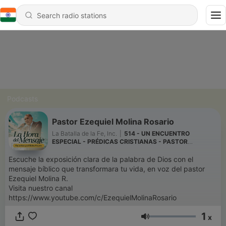
Podcasts
Pastor Ezequiel Molina Rosario
La Batalla de la Fe, Inc.
|
514 - UN ENCUENTRO
ESPECIAL - PRÉDICAS CRISTIANAS - PASTOR
EZEQUIEL MOLINA ROSARIO
Escuche la exposición clara de la palabra de Dios con el
mensaje bíblico que transformara tu vida, en voz del pastor
Ezequiel Molina R.
Visita nuestro canal
https://www.youtube.com/c/EzequielMolinaRosario
1
x
Volume