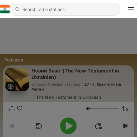
Podcasts
Новий Завіт (The New Testament in
Ukrainian)
Orthodox Christian Teaching
|
27 - 1. Євангелія від
Матвія
The New Testament in Ukrainian
1
x
Volume