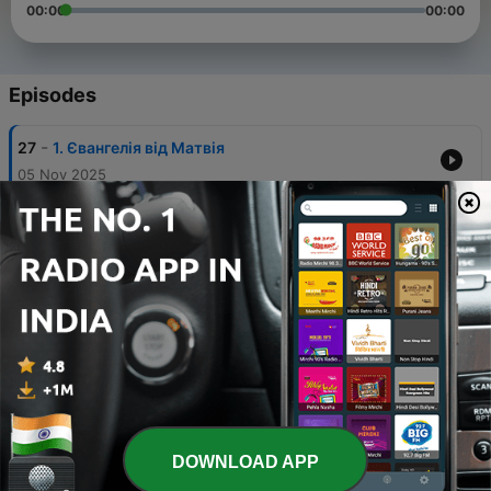
00:00
00:00
Episodes
-
27
1. Євангелія від Матвія
05 Nov 2025
-
26
2. Євангелія від Марка
05 Nov 2025
-
25
3. Євангелія від Луки
05 Nov 2025
-
24
4. Євангелія від Івана
05 Nov 2025
-
23
5. Дії святих апостолів
05 Nov 2025
DOWNLOAD APP