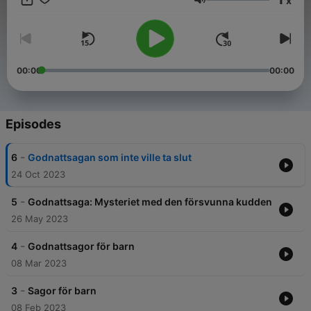
x
och behöver ha ny underhållning till barnen. Vi tipsar förstås
Volume
också om godnattsagor. Det är ju så mysigt att lyssna på en
bra godnattsaga innan man ska sova. Vi hoppas att du ska ha
nytta av våra tips! Du hittar de flesta sagor & ljudböcker vi
tipsar om på Spotify:
https://open.spotify.com/playlist/2vlEFpAvYn5pUwaRFXDoq0?
00:00
00:00
si=6381fc77edcc4651
Episodes
-
6
Godnattsagan som inte ville ta slut
24 Oct 2023
-
5
Godnattsaga: Mysteriet med den försvunna kudden
26 May 2023
-
4
Godnattsagor för barn
08 Mar 2023
-
3
Sagor för barn
08 Feb 2023