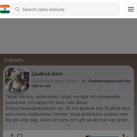
Podcasts
Ljudbok barn
Ljudböcker & sagor för barn
|
6 - Godnattsagan som inte
ville ta slut
Tipsar om bra, spännande, roliga, mysiga och intressanta
ljudböcker och sagor för barn i alla åldrar
(https://www.ljudbokbarn.se). En bra ljudbok kan få såväl barn
som vuxna trollbundna i timmar. Vissa ljudböcker lyssnar man
lite på varje dag. Andra är korta och gör så att man kan lyssna
på samma saga om och om igen. Det är alltid bra att ha några
nya ljudböcker på lager om man till exempel ska ut och resa
1