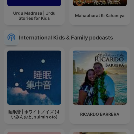
Urdu Madrasa | Urdu
Mahabharat Ki Kahaniya
Stories for Kids
International Kids & Family podcasts
睡眠音 | ホワイトノイズ (す
RICARDO BARRERA
いみんおと, suimin oto)