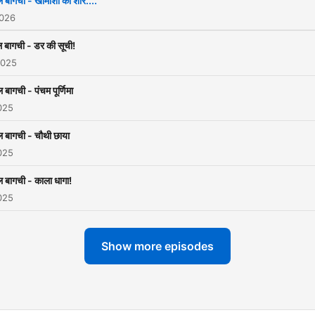
ल बागची - खामोशी का शोर....
2026
ल बागची - डर की सूची!
2025
ल बागची - पंचम पूर्णिमा
025
ल बागची - चौथी छाया
025
ल बागची - काला धागा!
025
Show more episodes