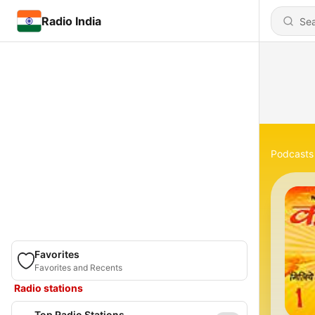
Radio India
Podcasts
Favorites
Favorites and Recents
Radio stations
Top Radio Stations