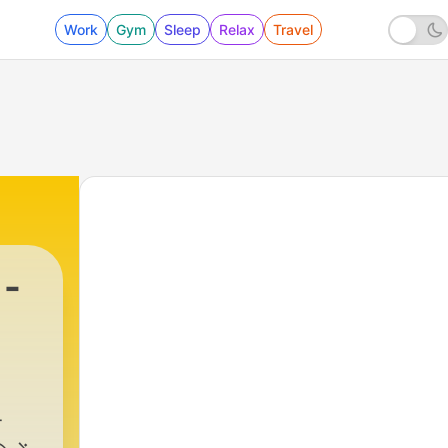
Work
Gym
Sleep
Relax
Travel
 -
ज