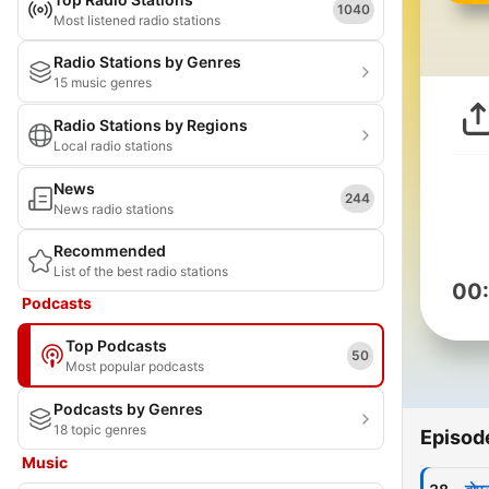
1040
Most listened radio stations
Radio Stations by Genres
15 music genres
Radio Stations by Regions
Local radio stations
News
244
News radio stations
Recommended
List of the best radio stations
00
Podcasts
Top Podcasts
50
Most popular podcasts
Podcasts by Genres
18 topic genres
Episod
Music