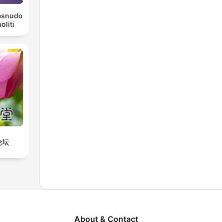
Desnudo
liti
论坛
About & Contact