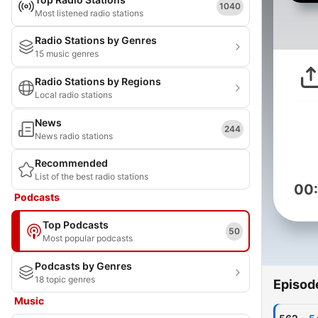
1040
Most listened radio stations
Radio Stations by Genres
15 music genres
Radio Stations by Regions
Local radio stations
News
244
News radio stations
Recommended
List of the best radio stations
00
Podcasts
Top Podcasts
50
Most popular podcasts
Podcasts by Genres
18 topic genres
Episod
Music