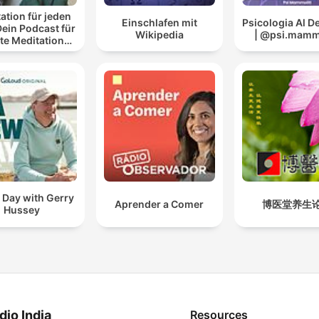
ation für jeden
Einschlafen mit
Psicologia Al 
Dein Podcast für
Wikipedia
| @psi.mammo
te Meditationen
 Entspannung
 Day with Gerry
Aprender a Comer
博医堂养生
Hussey
dio India
Resources