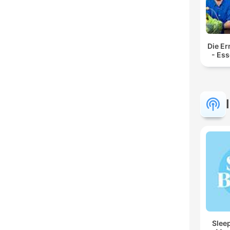
Die E
- Ess
Sleep