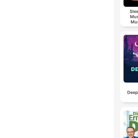
Sle
Mus
Mus
M
Deep