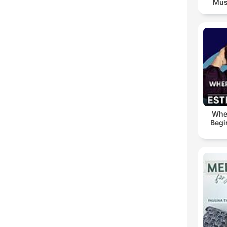
Mus
Whe
Begi