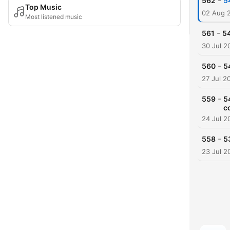
-
562
5
Top Music
02 Aug 
Most listened music
-
561
54
30 Jul 2
-
560
54
27 Jul 2
-
559
5
c
24 Jul 2
-
558
5
23 Jul 2