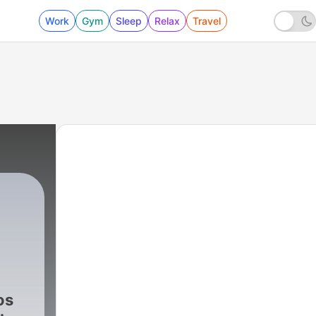
Work
Gym
Sleep
Relax
Travel
os