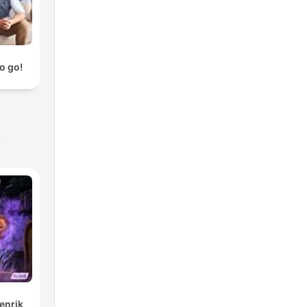
o go!
s
enrik