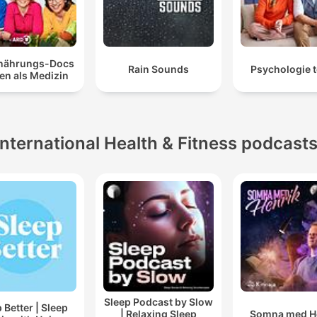
-5343176/support
.
rnährungs-Docs
Rain Sounds
Psychologie t
en als Medizin
International Health & Fitness podcast
Sleep Podcast by Slow
 Better | Sleep
| Relaxing Sleep
Somna med H