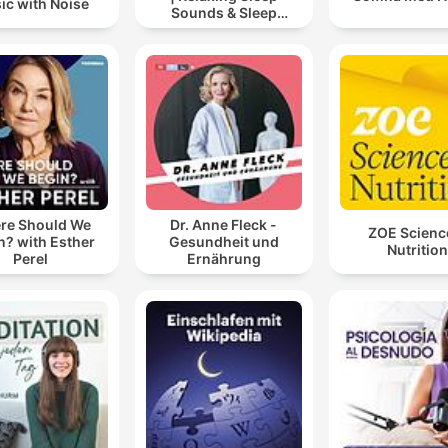
ic with Noise
Sounds & Sleep
Stories | Nature Sound
For Sleep | ASMR
re Should We
Dr. Anne Fleck -
ZOE Scienc
n? with Esther
Gesundheit und
Nutrition
Perel
Ernährung