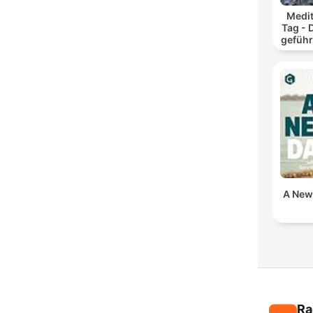
Medit
Tag - 
geführ
und
A New
Ra