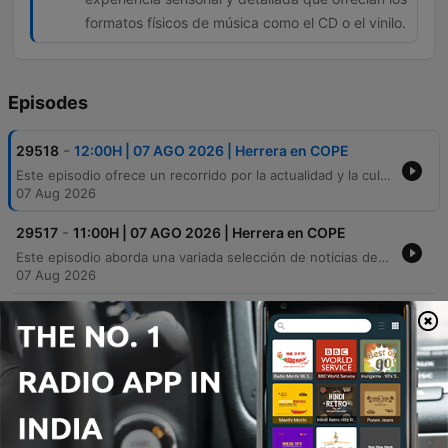
formatos físicos de música como el CD o el vinilo.
Episodes
-
29518
12:00H | 07 AGO 2026 | Herrera en COPE
Este episodio ofrece un recorrido por la actualidad y la cultura, comenzando con noticias de España como la Operación Salem contra el tráfico de personas, consejos para viajar con mascotas y la iniciativa Astroaccesible para hacer el eclipse solar accesible a personas ciegas. También se abordan temas de movilidad, seguridad visual ante fenómenos astronómicos y alertas climáticas en Madrid. El programa explora además la historia detrás de portadas de álbumes icónicos de artistas como los Rolling Stones, Led Zeppelin y Pink Floyd, analizando su impacto cultural. Finalmente, se reflexiona sobre la nostalgia de los formatos musicales físicos, historias de superación profesional y análisis de la actualidad política y deportiva.
07 Aug 2026
-
29517
11:00H | 07 AGO 2026 | Herrera en COPE
Este episodio aborda una variada selección de noticias de actualidad, desde la crisis migratoria en Ceuta y Baleares hasta el descenso del tráfico ferroviario en España. También se analizan temas deportivos y una reflexión médica sobre la importancia de la pausa mental durante las vacaciones. En el ámbito cultural, contamos con una entrevista a Carlos Areces sobre la serie 'Muertos SL' y un repaso por los estrenos cinematográficos de agosto, que incluyen desde animación familiar hasta thrillers y dramas internacionales.
07 Aug 2026
-
29516
10:00H | 07 AGO 2026 | Herrera en COPE
Este episodio ofrece un recorrido por la actualidad política, económica y social, abordando desde la crisis migratoria en Ceuta y el mercado de la vivienda hasta curiosidades como una boda bajo un eclipse solar. También se celebra el Día Mundial de la Cerveza y se repasan efemérides históricas. El programa cuenta con una entrevista al humorista Agustín Jiménez, quien reflexiona sobre su trayectoria profesional y la disciplina en la comedia. Finalmente, los locutores y oyentes comparten diversas anécdotas sobre situaciones sociales incómodas, encuentros inesperados en cenas y choques culturales.
07 Aug 2026
-
29515
09:00H | 07 AGO 2026 | Herrera en COPE
Este episodio aborda la crisis migratoria en Ceuta y los procedimientos legales para la repatriación de menores, junto con noticias sobre alertas climáticas por altas temperaturas en España. También se explican los mecanismos de asilo y se ofrece una perspectiva científica sobre la observación segura del próximo eclipse solar. El programa incluye un repaso informativo sobre la actualidad internacional, destacando el conflicto en Ucrania y avances tecnológicos de Elon Musk, además de noticias sanitarias sobre virus en Galicia y Sevilla. El episodio concluye con noticias de actualidad nacional y breves de interés general.
07 Aug 2026