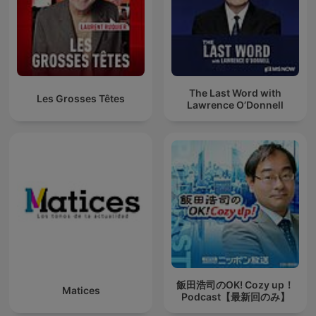
The Last Word with
Les Grosses Têtes
Lawrence O’Donnell
飯田浩司のOK! Cozy up！
Matices
Podcast【最新回のみ】