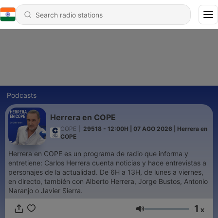
Podcasts
Herrera en COPE
COPE
|
29518 - 12:00H | 07 AGO 2026 | Herrera en
COPE
Herrera en COPE es un programa de radio que informa y
entretiene: Carlos Herrera cuenta noticias y hace entrevistas a
personajes de la actualidad. De 6H a 13H, de lunes a viernes,
en directo, también con Alberto Herrera, Jorge Bustos, Antonio
Naranjo o Javier Sierra.
1
x
Volume