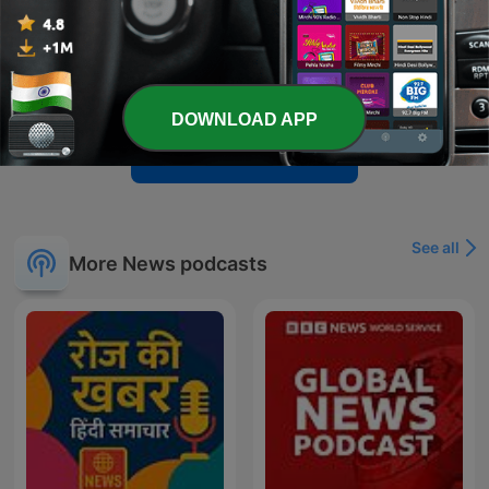
-
29514
08:00H | 07 AGO 2026 | Herrera en COPE
El episodio aborda la grave crisis de seguridad y humanitaria en Ceuta tras una entrada masiva de personas, analizando las repercusiones políticas, el papel del Rey y las tensiones diplomáticas con Marruecos. Se debate sobre la gestión gubernamental y cómo la política exterior española se ha visto afectada por intereses domésticos. Además, se cubren noticias de actualidad como la previsión del eclipse solar, la desarticulación de redes de tráfico y novedades en el mercado de fichajes deportivos. El programa también incluye reflexiones sobre la situación en Venezuela, el papel geopolítico de China y debates sobre teorías de inteligencia internacional.
07 Aug 2026
DOWNLOAD APP
Show more episodes
See all
More News podcasts