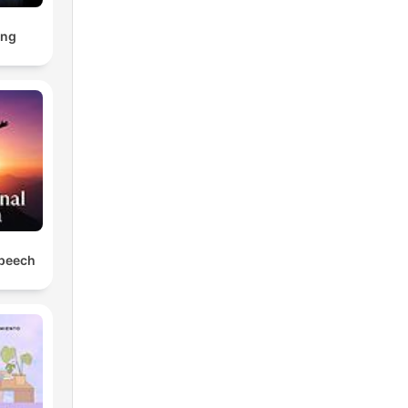
ing
Speech