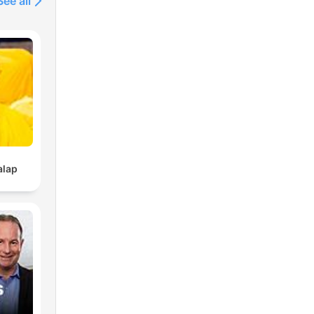
See all
alap