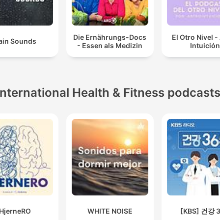
Die Ernährungs-Docs
El Otro Nivel -
ain Sounds
- Essen als Medizin
Intuición
International Health & Fitness podcast
HjerneRO
WHITE NOISE
[KBS] 건강 