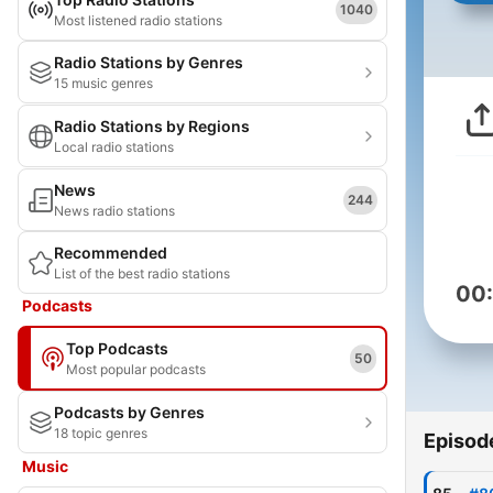
1040
Most listened radio stations
Radio Stations by Genres
15 music genres
Radio Stations by Regions
Local radio stations
News
244
News radio stations
Recommended
List of the best radio stations
00
Podcasts
Top Podcasts
50
Most popular podcasts
Podcasts by Genres
18 topic genres
Episod
Music