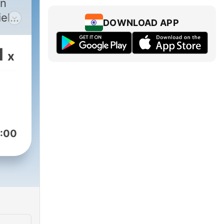
an
el
DOWNLOAD APP
rn?
1
x
ät
pps
 der
ht
:00
den
 was
te