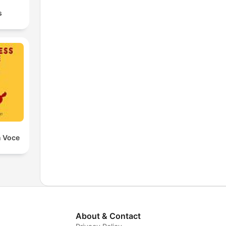
s
n Voce
About & Contact