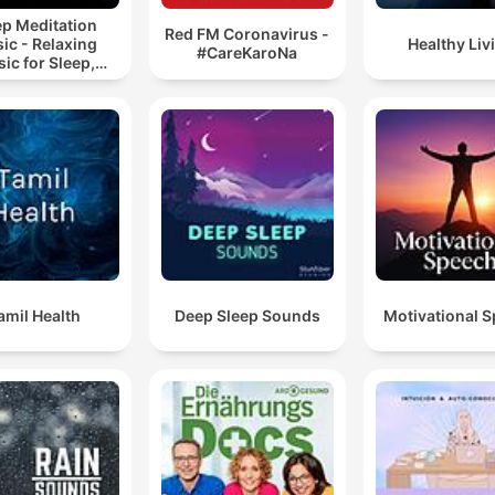
ep Meditation
Red FM Coronavirus -
ic - Relaxing
Healthy Liv
#CareKaroNa
ic for Sleep,
editation &
Relaxation
amil Health
Deep Sleep Sounds
Motivational 