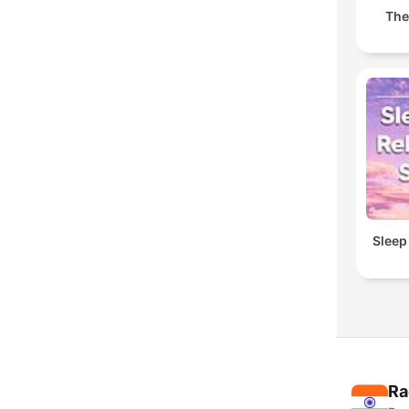
The
Sleep
Ra