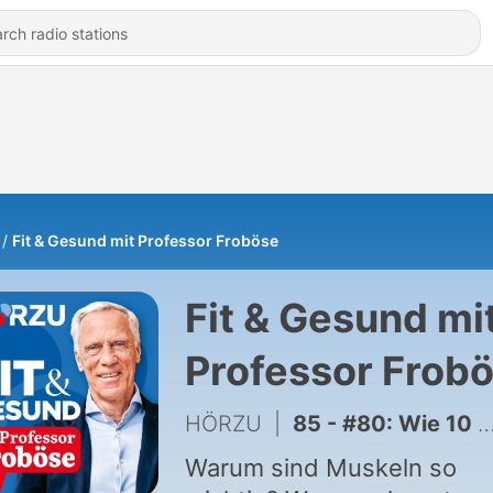
Fit & Gesund mit Professor Froböse
Fit & Gesund mi
Professor Frob
HÖRZU
|
85 - #80: Wie 10 Alltags-Hacks unser Leben verbessern
Warum sind Muskeln so