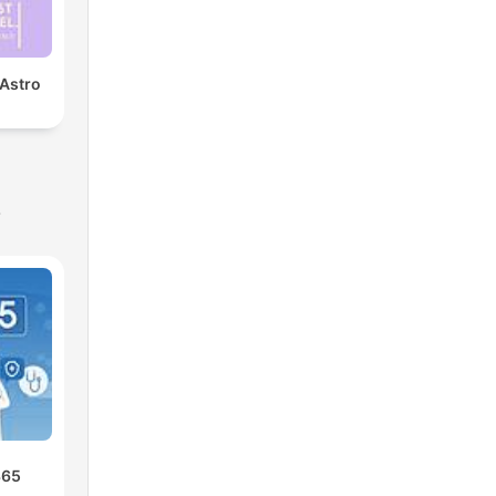
 Astro
s
365