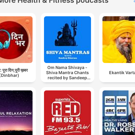
More Health & Fitness podcasts
Om Nama Shivaya -
 पूरा दिन,पूरी ख़बर
Shiva Mantra Chants
Ekantik Vart
(Dinbhar)
recited by Sandeep
Khurana