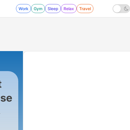
Work
Gym
Sleep
Relax
Travel
t
öse