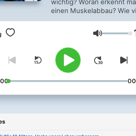
wichtig? Woran erkennt m
einen Muskelabbau? Wie vi
Bewegung stärkt das Gehi
FIT & GESUND MIT
Volume
PROFESSOR FROBÖSE verr
überraschende Fakten, Ti
und Tricks. In dem Podcast
Zeitschrift HÖRZU verspric
Sportwissenschaftler und
Bestseller-Autor Prof. Ingo
:00
00
Froböse: „Wir schauen in 
Körper hinein – und sagen,
wir für ihn tun können.“
Außerdem stellt der Exper
es
einfache Übungen für
zwischendurch vor – damit