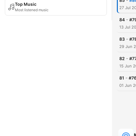
-
85
#80
Top Music
27 Jul 2
Most listened music
-
84
#79
13 Jul 2
-
83
#7
29 Jun 
-
82
#77
15 Jun 
-
81
#76
01 Jun 