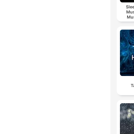
Sle
Mus
Mus
M
T