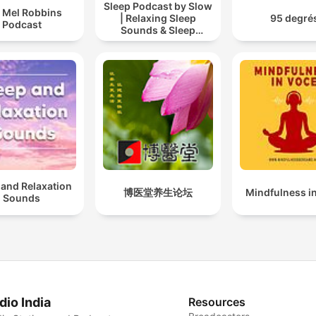
Sleep Podcast by Slow
 Mel Robbins
| Relaxing Sleep
95 degré
Podcast
Sounds & Sleep
Stories | Nature Sound
For Sleep | ASMR
 and Relaxation
博医堂养生论坛
Mindfulness i
Sounds
dio India
Resources