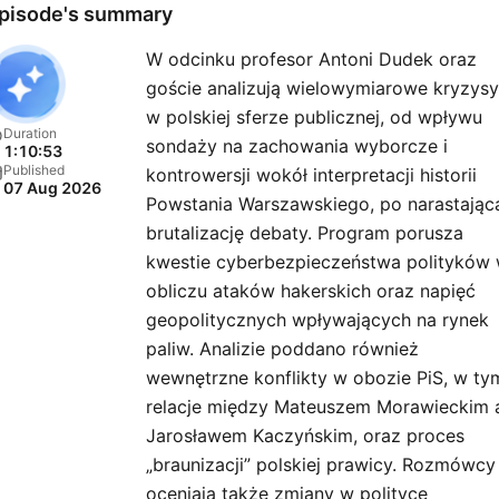
pisode's summary
W odcinku profesor Antoni Dudek oraz
goście analizują wielowymiarowe kryzysy
w polskiej sferze publicznej, od wpływu
Duration
sondaży na zachowania wyborcze i
1:10:53
Published
kontrowersji wokół interpretacji historii
07 Aug 2026
Powstania Warszawskiego, po narastając
brutalizację debaty. Program porusza
kwestie cyberbezpieczeństwa polityków
obliczu ataków hakerskich oraz napięć
geopolitycznych wpływających na rynek
paliw. Analizie poddano również
wewnętrzne konflikty w obozie PiS, w ty
relacje między Mateuszem Morawieckim 
Jarosławem Kaczyńskim, oraz proces
„braunizacji” polskiej prawicy. Rozmówcy
oceniają także zmiany w polityce