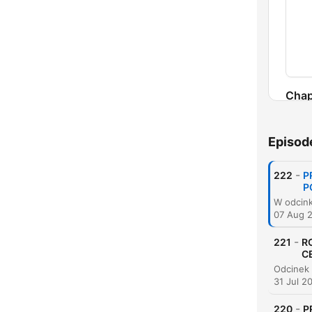
Chap
Episod
-
222
P
P
07 Aug 
-
221
R
C
31 Jul 2
-
220
P