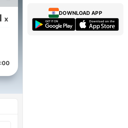
ując
i
DOWNLOAD APP
1
x
:00