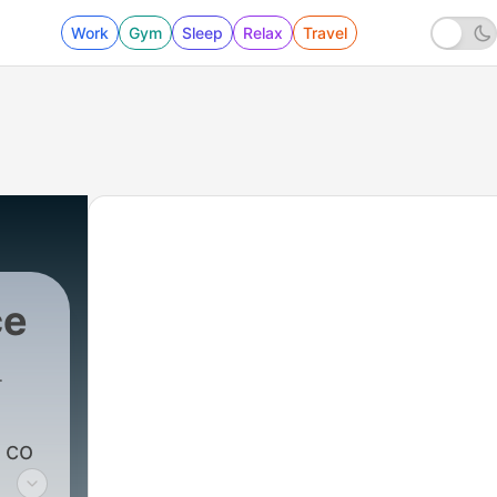
Work
Gym
Sleep
Relax
Travel
ce
 Exspress
|
222 - PROF. DUDEK ODPOWIADA NAW
 co