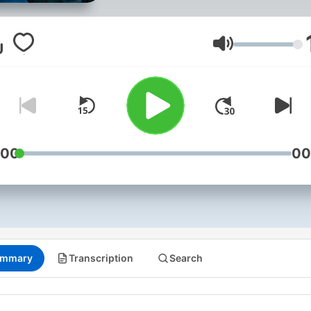
polityczny tydzień, koment
najważniejsze wydarzenia 
prognozując kolejne ruchy
Volume
polskich i zagranicznych
graczy sceny politycznej.
Zapraszamy do słuchania i
komentowania.
:00
00
mmary
Transcription
Search