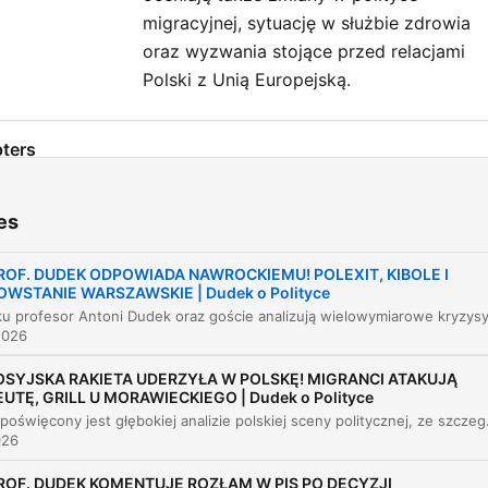
migracyjnej, sytuację w służbie zdrowia
oraz wyzwania stojące przed relacjami
Polski z Unią Europejską.
ters
Wpłył sondaży na decyzje wyborcze
00:02:35
es
Refleksje nad rocznicą Powstania Warszawski
00:07:19
i historią
ROF. DUDEK ODPOWIADA NAWROCKIEMU! POLEXIT, KIBOLE I
OWSTANIE WARSZAWSKIE | Dudek o Polityce
Cyberbezpieczeństwo polityków i ataki hakers
00:14:36
2026
Napięcia na Bliskim Wschodzie i sytuacja ryn
00:17:27
OSYJSKA RAKIETA UDERZYŁA W POLSKĘ! MIGRANCI ATAKUJĄ
Kontrowersje wokół ułaskawień prezydenckich
00:21:05
EUTĘ, GRILL U MORAWIECKIEGO | Dudek o Polityce
Odcinek poświęcony jest głębokiej analizie polskiej sceny politycznej, ze szczególnym uwzględzeniem kryzysu wewnątrz Prawa i Spr
Nowe inicjatywy polityczne Mateusza
026
00:24:57
Morawieckiego
ROF. DUDEK KOMENTUJE ROZŁAM W PIS PO DECYZJI