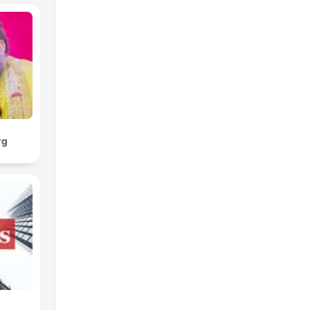
e
rg
ry
ów
.
cą
zny