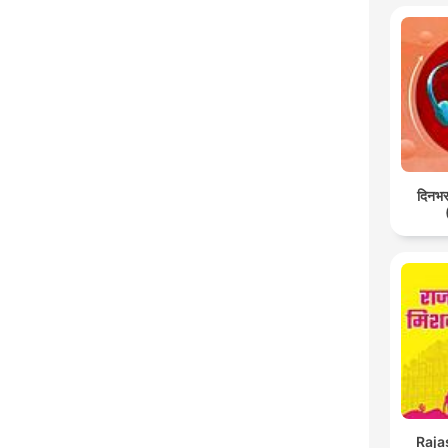
C
High
दिनभर:
Raja