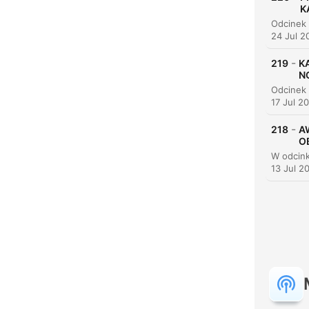
K
24 Jul 2
-
219
K
N
17 Jul 2
-
218
A
OB
13 Jul 2